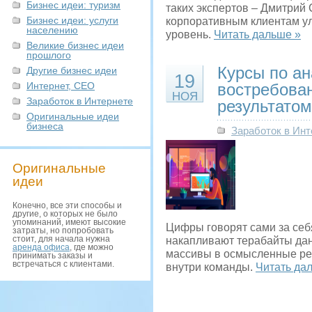
Бизнес идеи: туризм
таких экспертов – Дмитрий
Бизнес идеи: услуги
корпоративным клиентам ул
населению
уровень.
Читать дальше »
Великие бизнес идеи
прошлого
Курсы по ан
Другие бизнес идеи
19
Интернет, СЕО
востребова
НОЯ
Заработок в Интернете
результатом
Оригинальные идеи
бизнеса
Заработок в Инт
Оригинальные
идеи
Конечно, все эти способы и
другие, о которых не было
упоминаний, имеют высокие
Цифры говорят сами за себя
затраты, но попробовать
стоит, для начала нужна
накапливают терабайты дан
аренда офиса
, где можно
массивы в осмысленные реш
принимать заказы и
встречаться с клиентами.
внутри команды.
Читать да