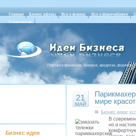
Главная
Бизнес аферы
Все о форекс
Все о франчайзинге
С
Страхование
Портал о финансах, бизнесе, кредитах, форексе
Парикмахер
21
мире красо
МАЙ
Бизнес идеи: ус
В современ
но и насто
комфортную
Бизнес идеи