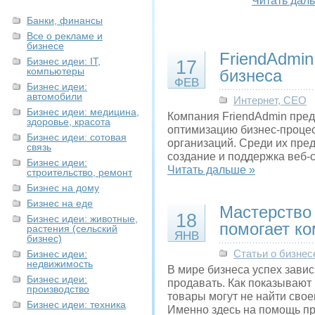
Читать дал
Банки, финансы
Все о рекламе и
бизнесе
FriendAdmin
Бизнес идеи: IT,
17
компьютеры
бизнеса
ФЕВ
Бизнес идеи:
автомобили
Интернет, СЕО
Бизнес идеи: медицина,
Компания FriendAdmin пред
здоровье, красота
оптимизацию бизнес-проце
Бизнес идеи: сотовая
организаций. Среди их пре
связь
создание и поддержка веб-
Бизнес идеи:
Читать дальше »
строительство, ремонт
Бизнес на дому
Бизнес на еде
Мастерство
18
Бизнес идеи: животные,
помогает к
растения (сельский
ЯНВ
бизнес)
Бизнес идеи:
Статьи о бизнес
недвижимость
В мире бизнеса успех зависи
Бизнес идеи:
продавать. Как показывают
производство
товары могут не найти свое
Бизнес идеи: техника
Именно здесь на помощь п