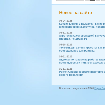
Новое на сайте
06-24-2026
Кредит для ИП в Беларуси: какие 
финансирования доступны предп
05-31-2026
Агротехника суперсладкой кукуру
гибрида Лендмарк F1
05-18-2026
Тележки для салона красоты: как 
оборудование для мастера
03-21-2026
Адвокат по травме на работе: защи
пострадавших и путь к справедли
01-31-2026
Pocket Option: современная торго
нового поколения
Все права защищены © 2026
Идеи би