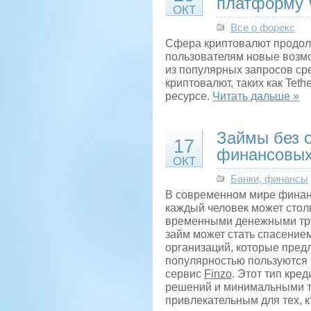
платформу W
ОКТ
Все о форекс
Сфера криптовалют продолж
пользователям новые возмо
из популярных запросов ср
криптовалют, таких как Teth
ресурсе.
Читать дальше »
Займы без 
17
финансовых
ОКТ
Банки, финансы
В современном мире финанс
каждый человек может стол
временными денежными тру
займ может стать спасение
организаций, которые пред
популярностью пользуются 
сервис
Finzo
. Этот тип кре
решений и минимальными тр
привлекательным для тех, 