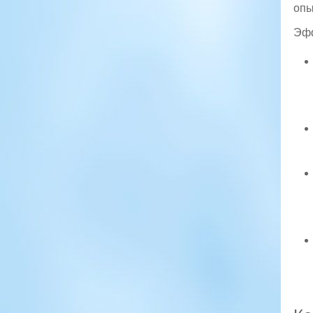
опы
Эфф