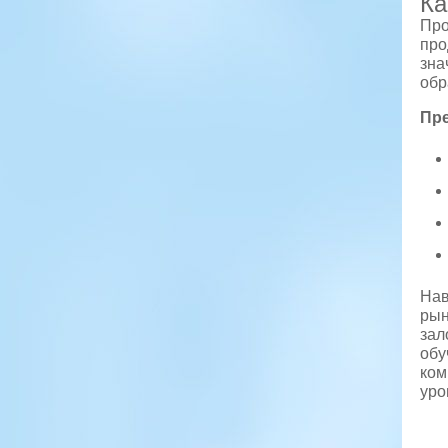
Ка
Про
про
зна
обр
Пр
Нав
рын
зал
обу
ком
уро