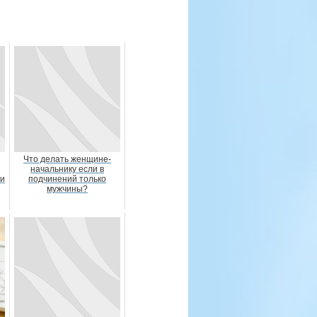
Что делать женщине-
начальнику если в
 и
подчинений только
мужчины?