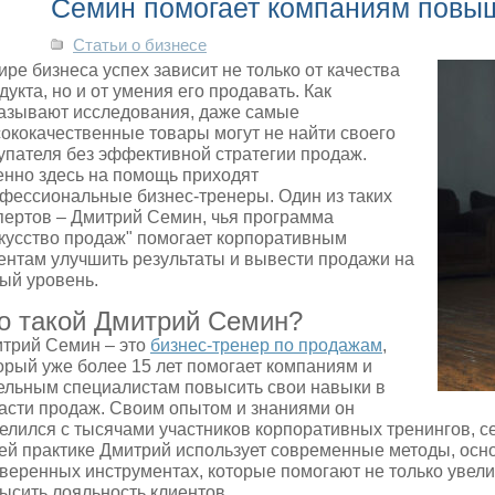
Семин помогает компаниям повы
Статьи о бизнесе
ире бизнеса успех зависит не только от качества
дукта, но и от умения его продавать. Как
азывают исследования, даже самые
ококачественные товары могут не найти своего
упателя без эффективной стратегии продаж.
нно здесь на помощь приходят
фессиональные бизнес-тренеры. Один из таких
пертов – Дмитрий Семин, чья программа
кусство продаж" помогает корпоративным
ентам улучшить результаты и вывести продажи на
ый уровень.
о такой Дмитрий Семин?
трий Семин – это
бизнес-тренер по продажам
,
орый уже более 15 лет помогает компаниям и
ельным специалистам повысить свои навыки в
асти продаж. Своим опытом и знаниями он
елился с тысячами участников корпоративных тренингов, с
ей практике Дмитрий использует современные методы, осн
веренных инструментах, которые помогают не только увели
ысить лояльность клиентов.