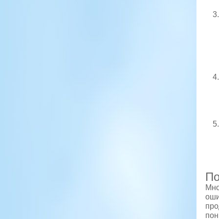
По
Мно
оши
про
пон