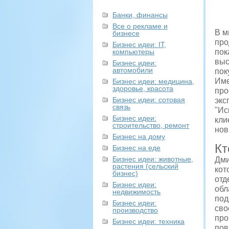
Банки, финансы
Все о рекламе и
В м
бизнесе
про
Бизнес идеи: IT,
компьютеры
пок
выс
Бизнес идеи:
автомобили
пок
Име
Бизнес идеи: медицина,
здоровье, красота
про
Бизнес идеи: сотовая
экс
связь
"Ис
Бизнес идеи:
кли
строительство, ремонт
нов
Бизнес на дому
Кт
Бизнес на еде
Бизнес идеи: животные,
Дми
растения (сельский
кот
бизнес)
отд
Бизнес идеи:
обл
недвижимость
под
Бизнес идеи:
сво
производство
про
Бизнес идеи: техника
пов