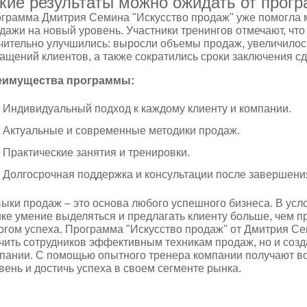
кие результаты можно ожидать от прог
грамма Дмитрия Семина "Искусство продаж" уже помогла 
дажи на новый уровень. Участники тренингов отмечают, что
чительно улучшились: выросли объемы продаж, увеличилос
ащений клиентов, а также сократились сроки заключения сд
еимущества программы:
Индивидуальный подход к каждому клиенту и компании.
Актуальные и современные методики продаж.
Практические занятия и тренировки.
Долгосрочная поддержка и консультации после завершения
ыки продаж – это основа любого успешного бизнеса. В усл
ке умение выделяться и предлагать клиенту больше, чем пр
огом успеха. Программа "Искусство продаж" от Дмитрия Се
чить сотрудников эффективным техникам продаж, но и созд
пании. С помощью опытного тренера компании получают в
вень и достичь успеха в своем сегменте рынка.