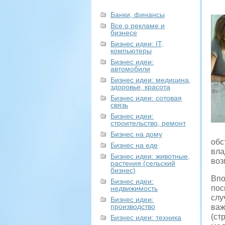
Банки, финансы
Все о рекламе и
бизнесе
Бизнес идеи: IT,
компьютеры
Бизнес идеи:
автомобили
Бизнес идеи: медицина,
здоровье, красота
Бизнес идеи: сотовая
связь
Бизнес идеи:
строительство, ремонт
Бизнес на дому
обс
Бизнес на еде
вла
Бизнес идеи: животные,
воз
растения (сельский
бизнес)
Впо
Бизнес идеи:
пос
недвижимость
слу
Бизнес идеи:
производство
важ
(ст
Бизнес идеи: техника