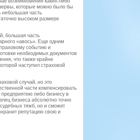
чае возникновения каких-либо
зервы, которые можно было бы
ь небольшая часть
таточно высоком размере
й, большая часть
арного «авось». Еще одним
страховому событию и
отовки необходимых документов
ния, что также крайне
которой наступил страховой
раховой случай, но это
ественной части компенсировать
 предприятию либо бизнесу в
елец бизнеса абсолютно точно
судебных тяжб, но и сможет
охранит репутацию свою и