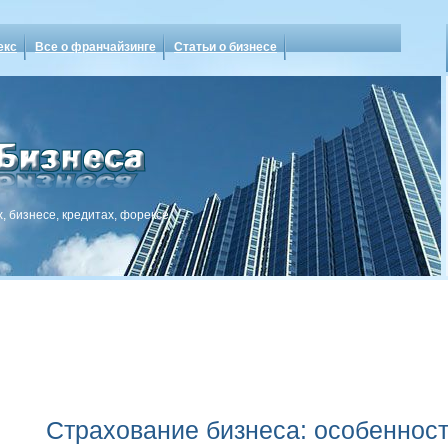
екс
Все о франчайзинге
Статьи о бизнесе
, бизнесе, кредитах, форексе
Страхование бизнеса: особеннос