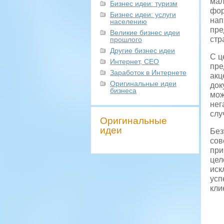
мал
Бизнес идеи: туризм
фор
Бизнес идеи: услуги
нап
населению
пре
Великие бизнес идеи
стр
прошлого
Другие бизнес идеи
С ц
Интернет, СЕО
пре
Заработок в Интернете
акц
Оригинальные идеи
док
бизнеса
мож
нег
слу
Оригинальные
идеи
Без
сов
при
цел
иск
усп
кли