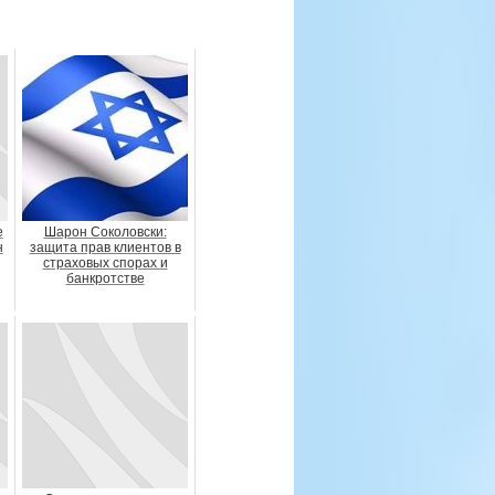
е
Шарон Соколовски:
н
защита прав клиентов в
страховых спорах и
банкротстве