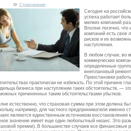
Страхование
Сегодня на российск
успеха работает бол
мелких компаний раз
Вполне логично, что
компаний есть свое 
рисков и их возможн
наступлении.
В любом случае, во 
коммерческих компа
определенные группы
внеплановый ремонт
Приостановки работы
тоятельствах практически не избежать. По этой причине гла
дельца бизнеса при наступлении таких обстоятельств, — э
можных причиненных таким обстоятельствами убытков.
лне естественно, что страховая сумма при этом должна бы
кольку, например, для частного предпринимателя именно 
чаях являются единственным источником восстановления 
ное значение имеет еще один любопытный нюанс. Это разм
раховой премии). В большинстве случаев все финансовые р