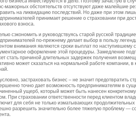
ого бизнеса инвестируются в дело. Поэтому зачастую в слу
с-мажорных обстоятельств отсутствуют даже малейшие ре
равить на ликвидацию последствий. Но даже при этом лиш
дпринимателей принимает решение о страховании при дос
ахового взноса.
елью сэкономить и руководствуясь старой русской традицие
дпринимателей по-прежнему делает выбор в пользу легенд
ентом внимания являются сроки выплат по наступившему 
ументарное оформление этой процедуры. Замедление подг
ет стать причиной длительных задержек получения возмеще
ативно может сказаться на нормальной работе компании, в 
чай.
условно, застраховать бизнес – не значит предотвратить ст
ершенно точно дает возможность предпринимателям в сущ
чиненный ущерб, который может быть нанесен конкретному
ом. При страховании ответственности перед клиентом влад
лючит для себя не только изматывающих продолжительных 
ешно разрешить значительно более тяжелую проблему — с
ента.