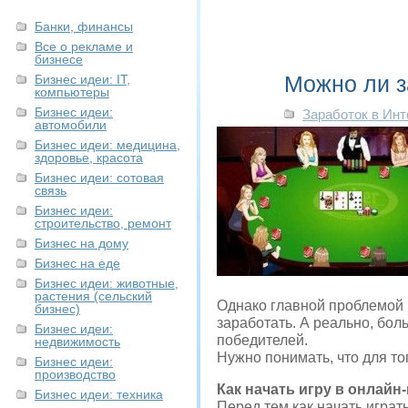
Банки, финансы
Все о рекламе и
бизнесе
Можно ли з
Бизнес идеи: IT,
компьютеры
Бизнес идеи:
Заработок в Инт
автомобили
Бизнес идеи: медицина,
здоровье, красота
Бизнес идеи: сотовая
связь
Бизнес идеи:
строительство, ремонт
Бизнес на дому
Бизнес на еде
Бизнес идеи: животные,
растения (сельский
Однако главной проблемой в
бизнес)
заработать. А реально, бол
Бизнес идеи:
победителей.
недвижимость
Нужно понимать, что для то
Бизнес идеи:
производство
Как начать игру в онлайн
Бизнес идеи: техника
Перед тем как начать играт