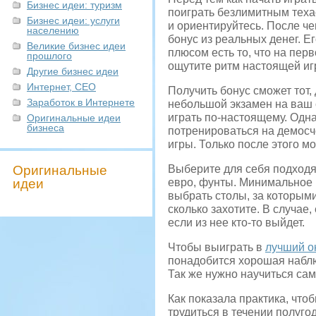
Бизнес идеи: туризм
поиграть безлимитным теха
Бизнес идеи: услуги
и ориентируйтесь. После ч
населению
бонус из реальных денег. Е
Великие бизнес идеи
плюсом есть то, что на перв
прошлого
ощутите ритм настоящей иг
Другие бизнес идеи
Интернет, СЕО
Получить бонус сможет тот,
Заработок в Интернете
небольшой экзамен на ваш 
играть по-настоящему. Одна
Оригинальные идеи
бизнеса
потренироваться на демосч
игры. Только после этого м
Оригинальные
Выберите для себя подходя
идеи
евро, фунты. Минимальное 
выбрать столы, за которыми
сколько захотите. В случае,
если из нее кто-то выйдет.
Чтобы выиграть в
лучший о
понадобится хорошая наблю
Так же нужно научиться са
Как показала практика, что
трудиться в течении полугод