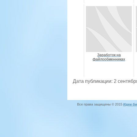
Заработок на
файлообменниках
Дата публикации: 2 сентябр
Все права защищены © 2015
Идеи би