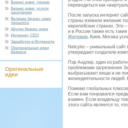
Бизнес идеи: туризм
переводиться как «виртуал
Бизнес идеи: услуги
населению
После запуска интернет са
Великие бизнес идеи
страны изявили желание тож
прошлого
европейских странах. Это – 
Другие бизнес идеи
и в России также есть таки
Интернет, СЕО
Житомир
, Киев, Москва ус
Заработок в Интернете
Netcyler – уникальный сайт
Оригинальные идеи
бизнеса
утверждают создатели комп
Пэр Андлер, один из работн
проблемами загрязнения Зе
Оригинальные
выбрасывают вещи и не пок
идеи
жизнедеятельности людей. 
Помимо глобальных плюсов с
Если вам понравился предме
взамен. Если владельцу то
этого сайта является то, чт