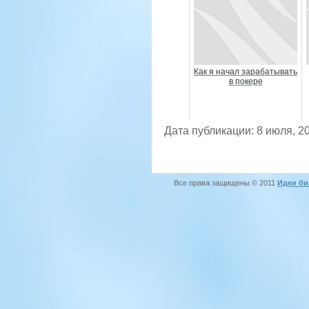
Как я начал зарабатывать
в покере
Дата публикации: 8 июля, 2
Все права защищены © 2011
Идеи би