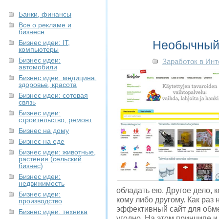
Банки, финансы
Все о рекламе и
бизнесе
Необычный 
Бизнес идеи: IT,
компьютеры
Бизнес идеи:
Заработок в Инт
автомобили
Бизнес идеи: медицина,
здоровье, красота
Бизнес идеи: сотовая
связь
Бизнес идеи:
строительство, ремонт
Бизнес на дому
Бизнес на еде
Бизнес идеи: животные,
растения (сельский
бизнес)
Бизнес идеи:
недвижимость
обладать ею. Другое дело,
Бизнес идеи:
кому либо другому. Как раз
производство
эффективный сайт для обме
Бизнес идеи: техника
угодно. На этом принципе и 