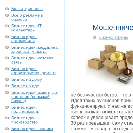
Банки, финансы
Все о рекламе и
бизнесе
Мошенничес
Бизнес идеи: IT,
компьютеры
Бизнес идеи:
Бизнес аферы
автомобили
Бизнес идеи: медицина,
здоровье, красота
Бизнес идеи: сотовая
связь
Бизнес идеи:
строительство, ремонт
Бизнес на дому
Бизнес на еде
Бизнес идеи: животные,
не без участия ботов. Что э
растения (сельский
Идея таких аукционов приш
бизнес)
функционируют. У нас же в
Бизнес идеи:
недвижимость
очень низкая, может состав
копеек и увеличивает продо
Бизнес идеи:
производство
30 раз превышает саму став
Бизнес идеи: техника
стоимости товара, но ведь