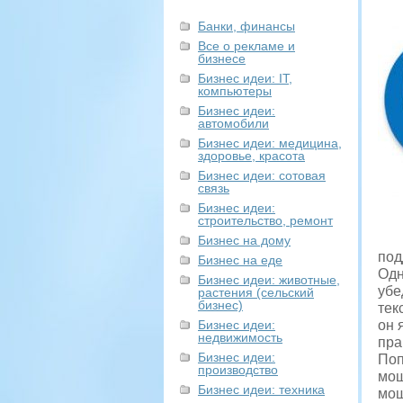
Банки, финансы
Все о рекламе и
бизнесе
Бизнес идеи: IT,
компьютеры
Бизнес идеи:
автомобили
Бизнес идеи: медицина,
здоровье, красота
Бизнес идеи: сотовая
связь
Бизнес идеи:
строительство, ремонт
Бизнес на дому
под
Бизнес на еде
Одн
Бизнес идеи: животные,
убе
растения (сельский
бизнес)
тек
Бизнес идеи:
он 
недвижимость
пра
Бизнес идеи:
Поп
производство
мош
Бизнес идеи: техника
мош