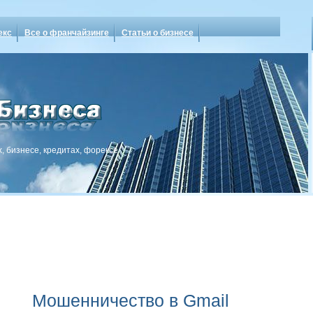
екс
Все о франчайзинге
Статьи о бизнесе
, бизнесе, кредитах, форексе
Мошенничество в Gmail