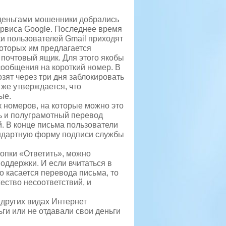
 деньгами мошенники добрались
ервиса Google. Последнее время
и пользователей Gmail приходят
которых им предлагается
 почтовый ящик.
Для этого якобы
ообщения на короткий номер. В
зят через три дня заблокировать
к же утверждается, что
ые.
к номеров, на которые можно это
ь и полуграмотный перевод
й. В конце письма пользователи
андартную форму подписи службы
нопки «Ответить», можно
оддержки. И если вчитаться в
о касается перевода письма, то
ество несоответствий, и
 других видах Интернет
ьги или не отдавали свои деньги