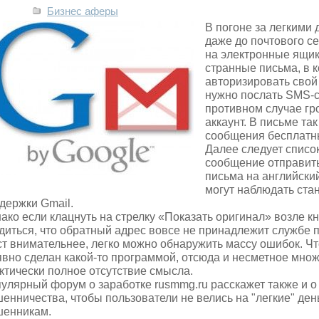
Бизнес аферы
В погоне за легкими
даже до почтового с
на электронные ящик
странные письма, в 
авторизировать свой
нужно послать SMS-с
противном случае гро
аккаунт. В письме та
сообщения бесплатн
Далее следует списо
сообщение отправит
письма на английски
могут наблюдать ст
держки Gmail.
ако если клацнуть на стрелку «Показать оригинал» возле к
диться, что обратный адрес вовсе не принадлежит службе п
ст внимательнее, легко можно обнаружить массу ошибок. Чт
явно сделан какой-то программой, отсюда и несметное множ
ктически полное отсутствие смысла.
улярный форум о заработке rusmmg.ru расскажет также и о
енничества, чтобы пользователи не велись на "легкие" ден
енникам.