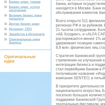
Бизнес идеи: туризм
банка, которые осуществля
Бизнес идеи: услуги
находится в Москве. Банк 
населению
обслуживания клиентов бан
Великие бизнес идеи
прошлого
Всего открыто 511 филиало
Другие бизнес идеи
регионах РФ и за рубежом.
Интернет, СЕО
21 тысяча сотрудников. Бо
Заработок в Интернете
«АБ Холдинг», и «ALFA CA
распоряжается менее 1% ак
Оригинальные идеи
бизнеса
удерживает позицию самого 
8,9 млн. физических лиц ст
Стратегия банковской групп
Оригинальные
стремлении на улучшение к
идеи
интеграции бизнеса и подд
стал первейшим банком в Р
получившие название «Инде
компания SENTEO, в пятый 
В приоритете деятельности
национального искусства. 
посетило большое количест
поддержке банковской Груп
театральные фестивали, ко