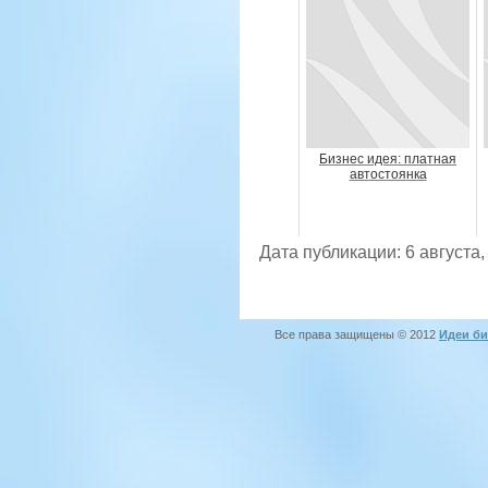
Бизнес идея: платная
автостоянка
Дата публикации: 6 августа,
Все права защищены © 2012
Идеи би