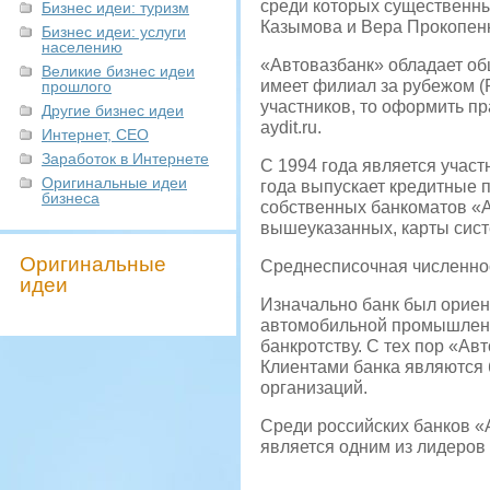
среди которых существенны
Бизнес идеи: туризм
Казымова и Вера Прокопенк
Бизнес идеи: услуги
населению
«Автовазбанк» обладает об
Великие бизнес идеи
имеет филиал за рубежом (
прошлого
участников, то оформить п
Другие бизнес идеи
aydit.ru.
Интернет, СЕО
Заработок в Интернете
С 1994 года является учас
Оригинальные идеи
года выпускает кредитные п
бизнеса
собственных банкоматов «
вышеуказанных, карты сист
Оригинальные
Среднесписочная численнос
идеи
Изначально банк был орие
автомобильной промышленнос
банкротству. С тех пор «Ав
Клиентами банка являются б
организаций.
Среди российских банков «
является одним из лидеров 