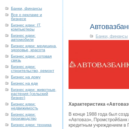
Банки, финансы
Все о рекламе и
бизнесе
Автовазбан
Бизнес идеи: IT,
компьютеры
Бизнес идеи:
Банки, финансы
автомобили
Бизнес идеи: медицина,
здоровье, красота
Бизнес идеи: сотовая
связь
Бизнес идеи:
строительство, ремонт
Бизнес на дому
Бизнес на еде
Бизнес идеи: животные,
растения (сельский
бизнес)
Бизнес идеи:
Характеристика
«Автоваз
недвижимость
В конце 1988 года был соз
Бизнес идеи:
производство
«Автоваз», Промстройбанк 
Бизнес идеи: техника
кредитным учреждением в П