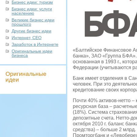
Бизнес идеи: туризм
Бизнес идеи: услуги
населению
Великие бизнес идеи
прошлого
Другие бизнес идеи
Интернет, СЕО
Заработок в Интернете
«Балтийское Финансовое А
Оригинальные идеи
бизнеса
банка», ЗАО «Группа БФА».
основанная в 1993 г., кото
Федерации (учитываются ра
Оригинальные
Банк имеет отделения в Сан
идеи
человек. При это деятельн
кредитование своих корпор
Почти 40% активов-нетто –
ресурсная база – расчетны
(18%). Система страхования
депозитные счета. Нетто-д
октября 2010 г. баланс банк
средства) – больше 2 млрд.
Промторгбанк и «Левобережн