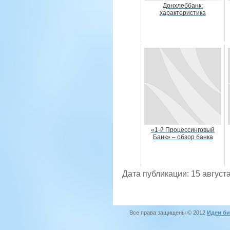
Донхлеббанк:
характеристика
«1-й Процессинговый
Банк» – обзор банка
Дата публикации: 15 августа
Все права защищены © 2012
Идеи би