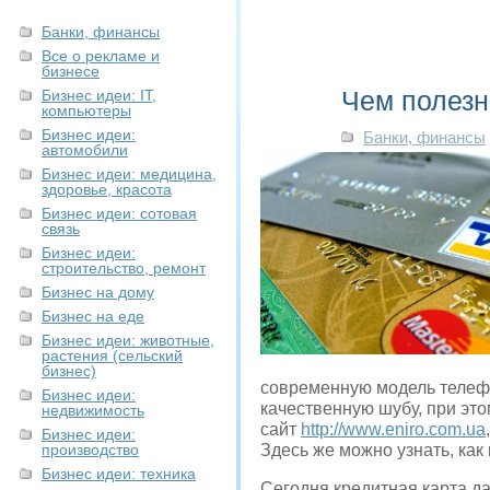
Банки, финансы
Все о рекламе и
бизнесе
Чем полезн
Бизнес идеи: IT,
компьютеры
Бизнес идеи:
Банки, финансы
автомобили
Бизнес идеи: медицина,
здоровье, красота
Бизнес идеи: сотовая
связь
Бизнес идеи:
строительство, ремонт
Бизнес на дому
Бизнес на еде
Бизнес идеи: животные,
растения (сельский
бизнес)
современную модель телефо
Бизнес идеи:
качественную шубу, при это
недвижимость
сайт
http://www.eniro.com.ua
Бизнес идеи:
производство
Здесь же можно узнать, как
Бизнес идеи: техника
Сегодня кредитная карта д