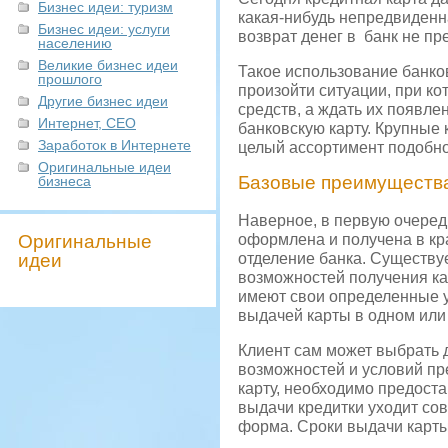
Бизнес идеи: туризм
какая-нибудь непредвиденна
Бизнес идеи: услуги
возврат денег в банк не пр
населению
Великие бизнес идеи
Такое использование банков
прошлого
произойти ситуации, при к
Другие бизнес идеи
средств, а ждать их появле
Интернет, СЕО
банковскую карту. Крупные
Заработок в Интернете
целый ассортимент подобно
Оригинальные идеи
Базовые преимущества
бизнеса
Наверное, в первую очередь
Оригинальные
оформлена и получена в кра
идеи
отделение банка. Существуе
возможностей получения ка
имеют свои определенные 
выдачей карты в одном или 
Клиент сам может выбрать 
возможностей и условий пр
карту, необходимо предоста
выдачи кредитки уходит сов
форма. Сроки выдачи карт