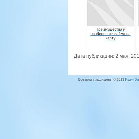
Преимущества и
особенности займа на
карту
Дата публикации: 2 мая, 20
Все права защищены © 2013
Идеи би