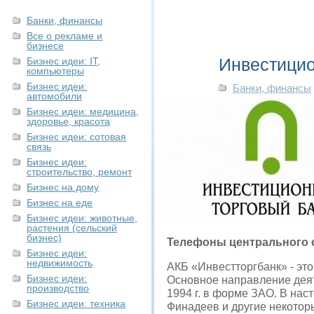
Банки, финансы
Все о рекламе и
бизнесе
Инвестицио
Бизнес идеи: IT,
компьютеры
Бизнес идеи:
Банки, финансы
автомобили
Бизнес идеи: медицина,
здоровье, красота
Бизнес идеи: сотовая
связь
Бизнес идеи:
строительство, ремонт
Бизнес на дому
Бизнес на еде
Бизнес идеи: животные,
растения (сельский
бизнес)
Телефоны центрального
Бизнес идеи:
недвижимость
АКБ «Инвестторгбанк» - это
Бизнес идеи:
Основное направление деят
производство
1994 г. в форме ЗАО. В на
Бизнес идеи: техника
Финадеев и другие некото