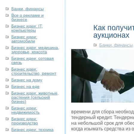
Банки, финансы
Все о рекламе и
бизнесе
Как получи
Бизнес идеи: IT,
компьютеры
аукционах
Бизнес идеи:
автомобили
Банки, финансы
Бизнес идеи: медицина,
здоровье, красота
Бизнес идеи: сотовая
связь
Бизнес идеи:
строительство, ремонт
Бизнес на дому
Бизнес на еде
Бизнес идеи: животные,
растения (сельский
бизнес)
Бизнес идеи:
времени для сбора необходи
недвижимость
тендерный кредит. Тендерн
Бизнес идеи:
производство
на небольшой срок для обес
когда изымать средства из 
Бизнес идеи: техника