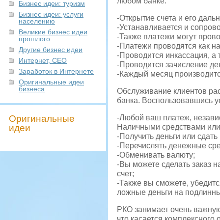
любом банке:
Бизнес идеи: туризм
Бизнес идеи: услуги
-Открытие счета и его дал
населению
-Устанавливается и сопров
Великие бизнес идеи
-Также платежи могут пров
прошлого
-Платежи проводятся как н
Другие бизнес идеи
-Проводится инкассация, а 
Интернет, СЕО
-Проводится зачисление де
Заработок в Интернете
-Каждый месяц производитс
Оригинальные идеи
бизнеса
Обслуживание клиентов рас
банка. Воспользовавшись у
Оригинальные
-Любой ваш платеж, независ
идеи
Наличными средствами или
-Получить деньги или сдать 
-Перечислять денежные сре
-Обменивать валюту;
-Вы можете сделать заказ на
счет;
-Также вы сможете, убедитс
ложные деньги на подлинн
РКО занимает очень важную 
что касается комплексного 