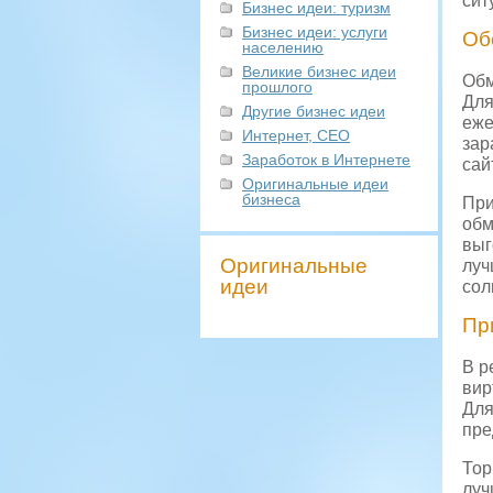
сит
Бизнес идеи: туризм
Бизнес идеи: услуги
Об
населению
Великие бизнес идеи
Обм
прошлого
Для
Другие бизнес идеи
еже
Интернет, СЕО
зар
Заработок в Интернете
сайт
Оригинальные идеи
бизнеса
При
обм
выг
Оригинальные
луч
идеи
сол
Пр
В р
вир
Для
пре
Тор
луч