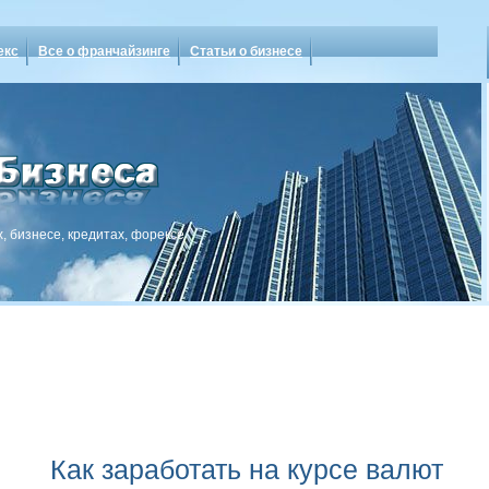
екс
Все о франчайзинге
Статьи о бизнесе
, бизнесе, кредитах, форексе
Как заработать на курсе валют