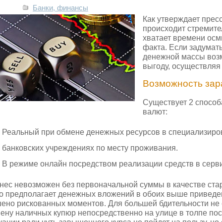
Банки, финансы
Как утверждает пресс
происходит стремите
хватает времени осм
факта. Если задумат
денежной массы воз
выгоду, осуществляя 
Возможность зар
Существует 2 способ
валют:
Реальный при обмене денежных ресурсов в специализиро
банковских учреждениях по месту проживания.
В режиме онлайн посредством реализации средств в серви
нес невозможен без первоначальной суммы в качестве ста
о предполагает денежных вложений в обоих выше приведен
ено рискованных моментов. Для большей бдительности не 
ену наличных купюр непосредственно на улице в толпе пос