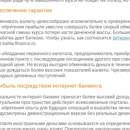
уации ради чуть завышенного курса не пойдет на пользу, но
еспечение гарантии
енивать валюту целесообразно исключительно в проверенн
 обретения прибыли уместно совершать более скорый обме
часной смены курса потери части денежной массы. Больше
аботка дает Биткоин. Чтобы узнать, как соотносится
биткоин
 kalita-finance.ru.
 обладании первичного капитала, предприниматель приобр
енном пункте с последующим посещением другого при сов
одной цене. Не всегда выгодно обменивать деньги в течени
ше дождаться более высоких показателей валюты. Чрезмер
идных денежных поступлений.
ибыль посредством интернет-банкинга
еальности интернет-банкинг приносит более высокий доход
туальном пространстве действуют всевозможные порталы, 
 обретения опыта для будущих операций и выработки лично
дусмотрены демонстрационные версии без реальных дене
говля иностранными деньгами основывается на определен
ше использовать пары валют. Предполагая завтрашнее пон