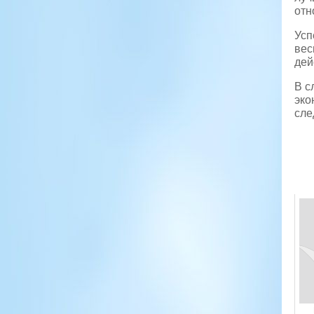
отн
Усп
вес
дей
В с
эко
сле