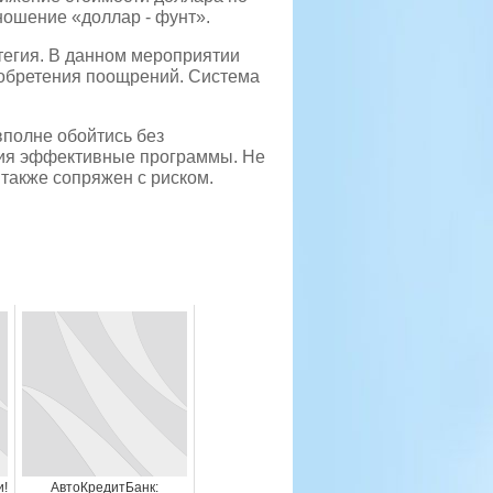
ношение «доллар - фунт».
тегия. В данном мероприятии
 обретения поощрений. Система
вполне обойтись без
ния эффективные программы. Не
 также сопряжен с риском.
и!
АвтоКредитБанк: