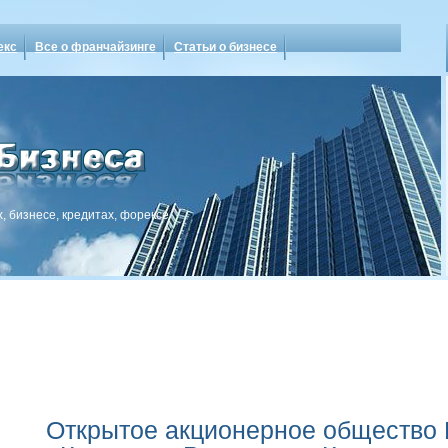
екс
Все о франчайзинге
Статьи о бизнесе
, бизнесе, кредитах, форексе
Открытое акционерное общество 