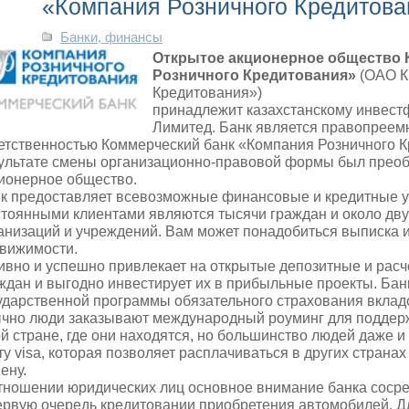
«Компания Розничного Кредитова
Банки, финансы
Открытое акционерное общество 
Розничного Кредитования»
(ОАО К
Кредитования»)
принадлежит казахстанскому инвест
Лимитед. Банк является правопреем
етственностью Коммерческий банк «Компания Розничного К
ультате смены организационно-правовой формы был преоб
ионерное общество.
к предоставляет всевозможные финансовые и кредитные ус
тоянными клиентами являются тысячи граждан и около дву
анизаций и учреждений. Вам может понадобиться выписка 
вижимости.
ивно и успешно привлекает на открытые депозитные и расч
ждан и выгодно инвестирует их в прибыльные проекты. Бан
ударственной программы обязательного страхования вкладо
чно люди заказывают международный роуминг для поддер
ой стране, где они находятся, но большинство людей даже 
ту visa, которая позволяет расплачиваться в других страна
ену.
тношении юридических лиц основное внимание банка сосре
ервую очередь кредитовании приобретения автомобилей. Д