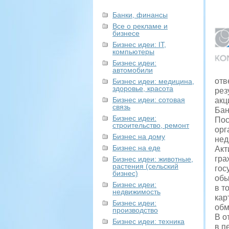
Банки, финансы
Все о рекламе и
бизнесе
Бизнес идеи: IT,
компьютеры
Бизнес идеи:
автомобили
отв
Бизнес идеи: медицина,
здоровье, красота
рез
Бизнес идеи: сотовая
акц
связь
Бан
Бизнес идеи:
Пос
строительство, ремонт
орг
Бизнес на дому
нед
Бизнес на еде
Акт
гра
Бизнес идеи: животные,
растения (сельский
гос
бизнес)
обы
Бизнес идеи:
в т
недвижимость
кар
Бизнес идеи:
обм
производство
В о
Бизнес идеи: техника
в п