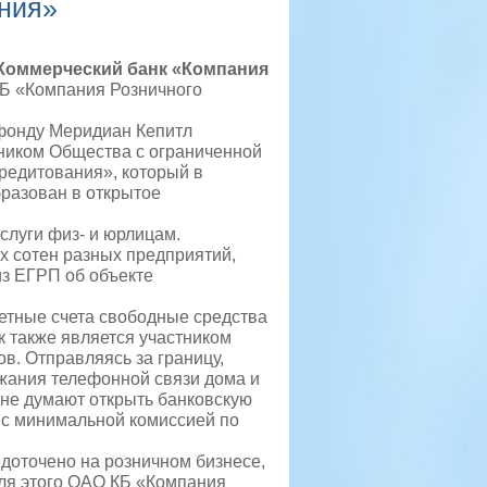
ния»
Коммерческий банк «Компания
Б «Компания Розничного
фонду Меридиан Кепитл
ником Общества с ограниченной
редитования», который в
разован в открытое
луги физ- и юрлицам.
х сотен разных предприятий,
из ЕГРП об объекте
етные счета свободные средства
к также является участником
в. Отправляясь за границу,
жания телефонной связи дома и
и не думают открыть банковскую
х с минимальной комиссией по
доточено на розничном бизнесе,
ля этого ОАО КБ «Компания