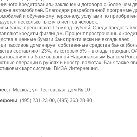
ничного Кредитования» заключены договора с более чем д
даже автомобилей. Благодаря разработанной программе до
омобилей и обученному персоналу, услугами по приобретен
ьзуется несколько тысяч клиентов человек.
ивы банка превышают 1,5 млрд. рублей. Среди предоставл
тавляют кредиты физлицам. Процент простроченных кредит
дства в ценные бумаги банк практически не вкладывает.
ди пассивов доминирует собственные средства банка (бо
дства составляют 23%, из которых 5% – вклады граждан. 
дитования» на базе выданной Национальным Банком Росс
ютные операции в рублях и иностр. валютах. Банк также я
стиковых карт системы ВИЗА Интернешнл.
рес
: г. Москва, ул. Тестовская, дом № 10
лефоны
: (495) 231-23-00, (495) 363-28-80