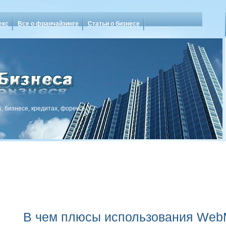
екс
Все о франчайзинге
Статьи о бизнесе
, бизнесе, кредитах, форексе
В чем плюсы использования Web