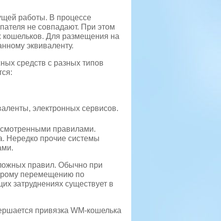
ущей работы. В процессе
пателя не совпадают. При этом
х кошельков. Для размещения на
нному эквиваленту.
ных средств с разных типов
тся:
аленты, электронных сервисов.
дусмотренными правилами.
а. Нередко прочие системы
ами.
ложных правил. Обычно при
корому перемещению по
их затруднениях существует в
ершается привязка WM-кошелька