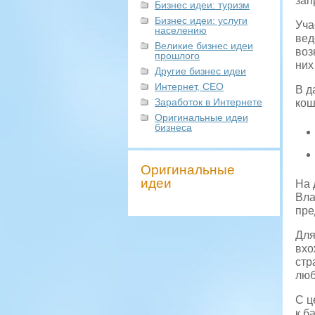
зап
Бизнес идеи: туризм
Бизнес идеи: услуги
Уча
населению
вед
Великие бизнес идеи
воз
прошлого
них
Другие бизнес идеи
Интернет, СЕО
В д
Заработок в Интернете
кош
Оригинальные идеи
бизнеса
Оригинальные
идеи
На 
Вла
пре
Для
вхо
стр
люб
С ц
к б