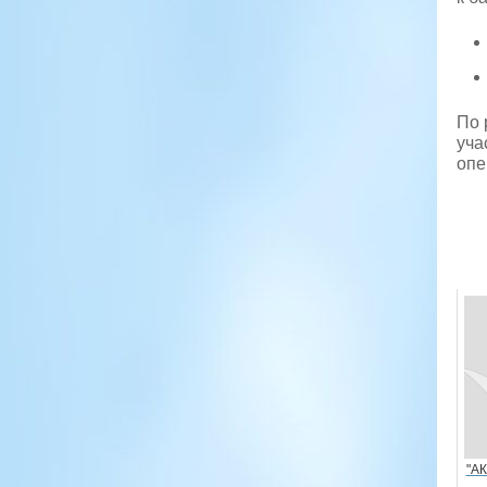
По 
уча
опе
"АК