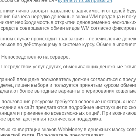
росом сегодня является -
купить wmz за приват24
.
стники лично заводят название в зависимости от целей буд
ения бизнеса нередко денежные знаки WM продавца и поку
никает необходимость в открытии одновременно нескольки
 средств совершается обмен видов WM согласно фиксирова
анном случае происходит транзакция – перечисление денеж
ельков по действующему в системе курсу. Обмен выполняе
Непосредственно на сервере.
Посредством услуг других, обменивающих денежные эквив
данной площадке пользователь должен согласиться с пре
делец лишен выбора и пользуется принятым курсом обмен
длагают более выгодные варианты оперирования кошельк
 пользования ресурсом требуется освоение некоторых нес
ждении на сайт предлагаются подробные инструкции по с
аницам и применению всевозможных опций. При возникающ
ое время доступная техническая поддержка.
елью конвертации знаков WebMoney в денежных массу сов
анковской карте. Пользователь предоставляет: