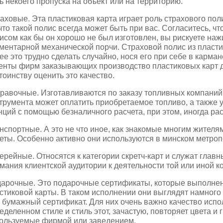
ь некоего пропуска на объект или на территорию.
аховые. Эта пластиковая карта играет роль страхового пол
 что такой полис всегда может быть при вас. Согласитесь, 
исом как бы он хорошо не был изготовлен, вы рискуете наж
ментарной механической порчи. Страховой полис из пласти
ее это трудно сделать случайно, нося его при себе в карма
енты фирм заказывающих производство пластиковых карт д
тоинству оценить это качество.
равочные. Изготавливаются по заказу топливных компаний
трумента может оплатить приобретаемое топливо, а также 
нций с помощью безналичного расчета, при этом, иногда рас
нспортные. А это не что иное, как знакомые многим жител
еты. Особенно активно они используются в минском метроп
ерейные. Относятся к категории скретч-карт и служат глав
мания клиентской аудитории к деятельности той или иной к
арочные. Это подарочные сертификаты, которые выполне
стиковой карты. В таком исполнении они выглядят намного
 бумажный сертификат. Для них очень важно качество исп
еделенном стиле и стиль этот, зачастую, повторяет цвета и
ользуемые фирмой или заведением.