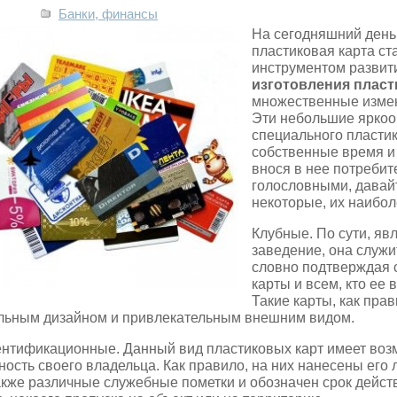
Банки, финансы
На сегодняшний день 
пластиковая карта с
инструментом развити
изготовления пласт
множественные измен
Эти небольшие яркоо
специального пласти
собственные время и 
внося в нее потребит
голословными, давай
некоторые, их наибо
Клубные. По сути, яв
заведение, она служи
словно подтверждая с
карты и всем, кто ее 
Такие карты, как пра
льным дизайном и привлекательным внешним видом.
нтификационные. Данный вид пластиковых карт имеет во
ность своего владельца. Как правило, на них нанесены его
акже различные служебные пометки и обозначен срок действи