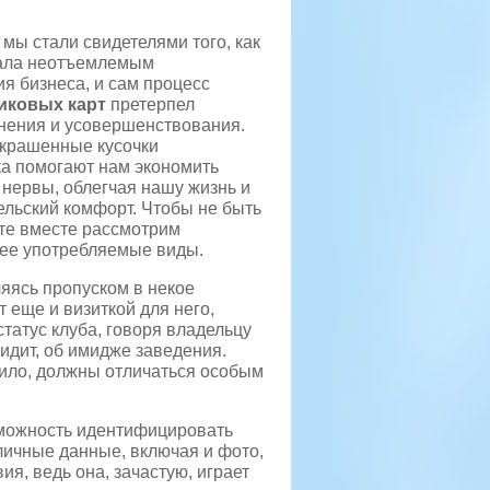
мы стали свидетелями того, как
тала неотъемлемым
я бизнеса, и сам процесс
иковых карт
претерпел
ения и усовершенствования.
крашенные кусочки
ка помогают нам экономить
нервы, облегчая нашу жизнь и
ельский комфорт. Чтобы не быть
те вместе рассмотрим
лее употребляемые виды.
ляясь пропуском в некое
т еще и визиткой для него,
татус клуба, говоря владельцу
видит, об имидже заведения.
вило, должны отличаться особым
зможность идентифицировать
 личные данные, включая и фото,
я, ведь она, зачастую, играет