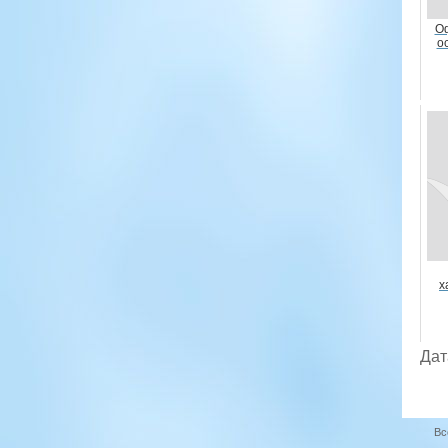
Оф
о
х
Дат
Вс