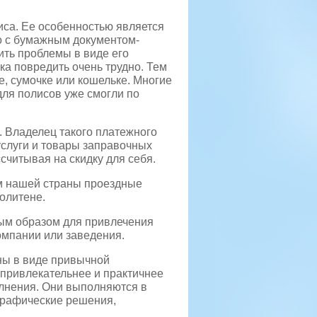
иса. Ее особенностью является
что с бумажным документом-
ить проблемы в виде его
ка повредить очень трудно. Тем
не, сумочке или кошельке. Многие
ля полисов уже смогли по
. Владелец такого платежного
услуги и товары заправочных
считывая на скидку для себя.
ям нашей страны проездные
олитене.
ным образом для привлечения
омпании или заведения.
ны в виде привычной
 привлекательнее и практичнее
олнения. Они выполняются в
 графические решения,