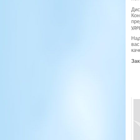
Дис
Кон
пре
уде
Над
вас
кач
Зак