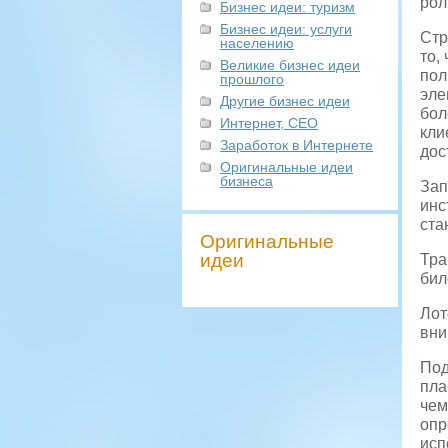
рол
Бизнес идеи: туризм
Бизнес идеи: услуги
Стр
населению
то,
Великие бизнес идеи
пол
прошлого
эле
Другие бизнес идеи
бол
Интернет, СЕО
кли
Заработок в Интернете
дос
Оригинальные идеи
бизнеса
Зап
инс
ста
Оригинальные
идеи
Тра
бил
Лот
вни
Под
пла
чем
опр
исп