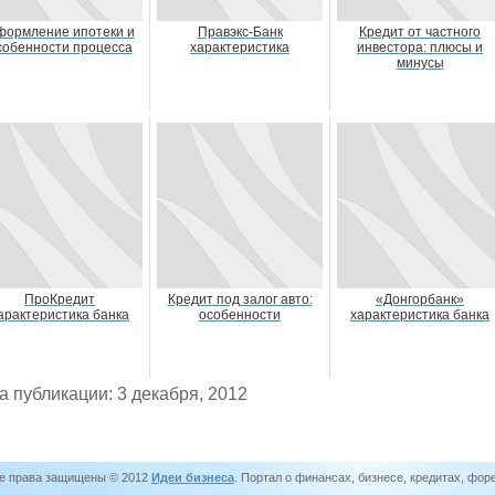
ормление ипотеки и
Правэкс-Банк
Кредит от частного
собенности процесса
характеристика
инвестора: плюсы и
минусы
ПроКредит
Кредит под залог авто:
«Донгорбанк»
арактеристика банка
особенности
характеристика банка
а публикации: 3 декабря, 2012
е права защищены © 2012
Идеи бизнеса
. Портал о финансах, бизнесе, кредитах, фор