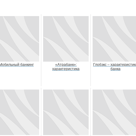
Мобильный банкинг
«Атрабанк»:
Глобэкс – характеристик
характеристика
банка