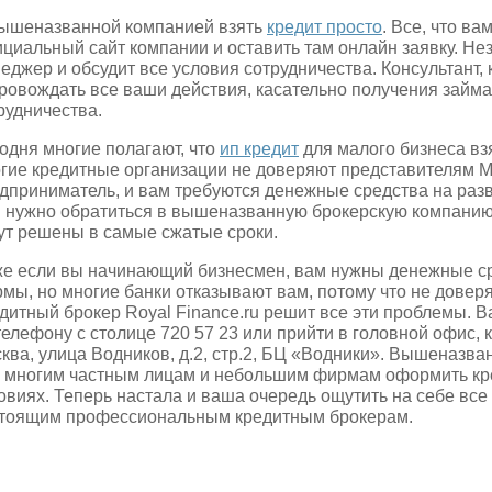
ышеназванной компанией взять
кредит просто
. Все, что ва
циальный сайт компании и оставить там онлайн заявку. Не
еджер и обсудит все условия сотрудничества. Консультант, 
ровождать все ваши действия, касательно получения займа
рудничества.
одня многие полагают, что
ип кредит
для малого бизнеса взя
гие кредитные организации не доверяют представителям 
дприниматель, и вам требуются денежные средства на разв
 нужно обратиться в вышеназванную брокерскую компанию
ут решены в самые сжатые сроки.
е если вы начинающий бизнесмен, вам нужны денежные ср
мы, но многие банки отказывают вам, потому что не доверяю
дитный брокер Royal Finance.ru решит все эти проблемы. 
телефону с столице 720 57 23 или прийти в головной офис,
ква, улица Водников, д.2, стр.2, БЦ «Водники». Вышеназв
 многим частным лицам и небольшим фирмам оформить кре
овиях. Теперь настала и ваша очередь ощутить на себе вс
тоящим профессиональным кредитным брокерам.