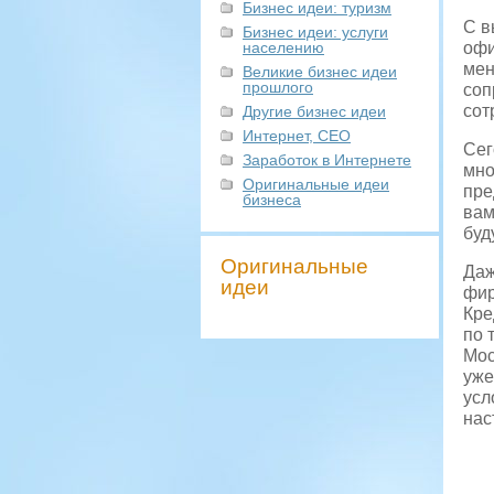
Бизнес идеи: туризм
С в
Бизнес идеи: услуги
населению
офи
мен
Великие бизнес идеи
прошлого
соп
сот
Другие бизнес идеи
Интернет, СЕО
Сег
Заработок в Интернете
мно
Оригинальные идеи
пре
бизнеса
вам
буд
Оригинальные
Даж
идеи
фир
Кре
по 
Мос
уже
усл
нас