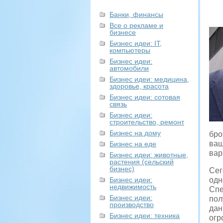
Банки, финансы
Все о рекламе и
бизнесе
Бизнес идеи: IT,
компьютеры
Бизнес идеи:
автомобили
Бизнес идеи: медицина,
здоровье, красота
Бизнес идеи: сотовая
связь
Бизнес идеи:
строительство, ремонт
Бизнес на дому
бро
ваш
Бизнес на еде
вар
Бизнес идеи: животные,
растения (сельский
бизнес)
Сег
Бизнес идеи:
одн
недвижимость
Спе
Бизнес идеи:
пол
производство
дан
Бизнес идеи: техника
огр