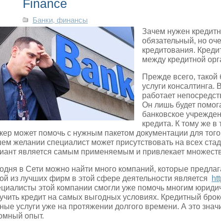
Finance
Банки, финансы
Зачем нужен кредитн
обязательный, но оч
кредитования. Кредит
между кредитной орг
Прежде всего, такой
услуги консалтинга. 
работает непосредст
Он лишь будет помог
банковское учрежден
кредита. К тому же в
кер может помочь с нужным пакетом документации для того
ем желании специалист может присутствовать на всех ста
иант является самым применяемым и привлекает множеств
одня в Сети можно найти много компаний, которые предлаг
ой из лучших фирм в этой сфере деятельности является
ht
циалисты этой компании смогли уже помочь многим юриди
учить кредит на самых выгодных условиях. Кредитный броке
ные услуги уже на протяжении долгого времени. А это знач
омный опыт.