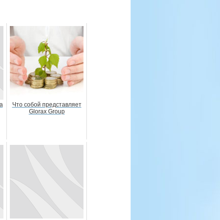
а
Что собой представляет
Glorax Group