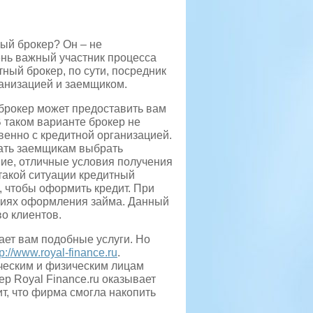
ый брокер? Он – не
ень важный участник процесса
ный брокер, по сути, посредник
анизацией и заемщиком.
 брокер может предоставить вам
В таком варианте брокер не
венно с кредитной организацией.
ать заемщикам выбрать
ие, отличные условия получения
 такой ситуации кредитный
, чтобы оформить кредит. При
диях оформления займа. Данный
о клиентов.
ает вам подобные услуги. Но
tp://www.royal-finance.ru
.
ческим и физическим лицам
р Royal Finance.ru оказывает
ит, что фирма смогла накопить