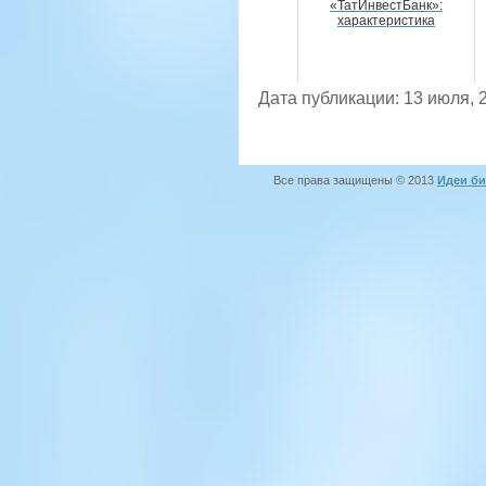
«ТатИнвестБанк»:
характеристика
Дата публикации: 13 июля, 
Все права защищены © 2013
Идеи би