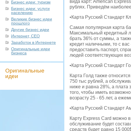
вида карт: American Express
Бизнес идеи: туризм
рублях. Приведём наиболее
Бизнес идеи: услуги
населению
•Карта Русский Стандарт Кл
Великие бизнес идеи
прошлого
Самая популярная карта бан
Другие бизнес идеи
Максимальный кредитный лим
Интернет, СЕО
брать 36% от суммы, а такж
Заработок в Интернете
кредит наличными, то с вас
Оригинальные идеи
предоставить паспорт, спра
бизнеса
людей соответствующих возр
•Карта Русский Стандарт Го
Оригинальные
идеи
Карта Голд также относится
750 тыс рублей, а обслужив
ниже и равна 28%, а плата
того, чтобы иметь возможно
возрасту 25 - 65 лет, а еж
•Карта Русский Стандарт А
Карту Express Card можно в
обслуживание будет состав
средств будет равно 15 000