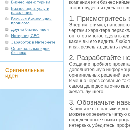
Бизнес идеи: туризм
компания или бизнес найме
творят чудеса и сделают св
Бизнес идеи: услуги
населению
1. Присмотритесь
Великие бизнес идеи
прошлого
Энергия, стимул, напорист
Другие бизнес идеи
чертами характера первокл
Интернет, СЕО
он готов многое сделать для
каким вы его видите. Любо
Заработок в Интернете
и как результат, делать луч
Оригинальные идеи
бизнеса
2. Разработайте н
Создание пробного проекта
Оригинальные
дополнительную информацию
идеи
оригинальных решений, вел
Именно через создание тако
самом деле достаточно ква
желать лучшего.
3. Обозначьте нав
Запишите все навыки и дос
можете определить четкую о
определенные языки програ
интервью, убедитесь, проф