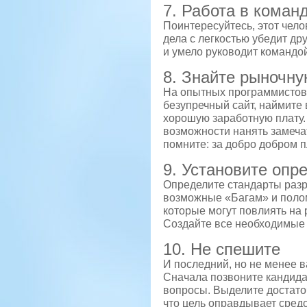
7. Работа в коман
Поинтересуйтесь, этот чело
дела с легкостью убедит др
и умело руководит командой,
8. Знайте рыночну
На опытных программистов е
безупречный сайт, наймите
хорошую заработную плату. 
возможности нанять замеча
помните: за добро добром п
9. Установите опр
Определите стандарты разр
возможные «Багам» и полом
которые могут повлиять на 
Создайте все необходимые 
10. Не спешите
И последний, но не менее в
Сначала позвоните кандида
вопросы. Выделите достато
что цель оправдывает средс