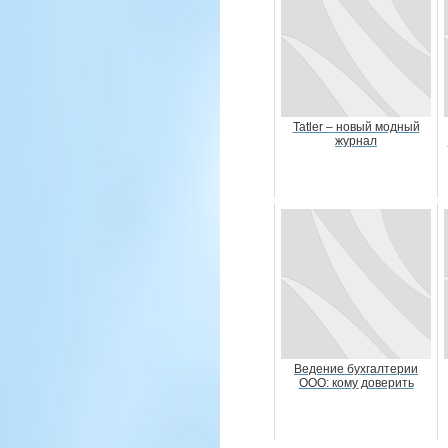
Tatler – новый модный
журнал
Ведение бухгалтерии
ООО: кому доверить