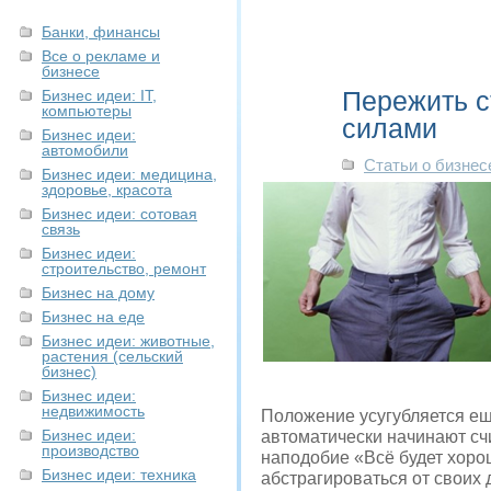
Банки, финансы
Все о рекламе и
бизнесе
Пережить с
Бизнес идеи: IT,
компьютеры
силами
Бизнес идеи:
автомобили
Статьи о бизнес
Бизнес идеи: медицина,
здоровье, красота
Бизнес идеи: сотовая
связь
Бизнес идеи:
строительство, ремонт
Бизнес на дому
Бизнес на еде
Бизнес идеи: животные,
растения (сельский
бизнес)
Бизнес идеи:
недвижимость
Положение усугубляется ещ
Бизнес идеи:
автоматически начинают сч
производство
наподобие «Всё будет хорош
Бизнес идеи: техника
абстрагироваться от своих 