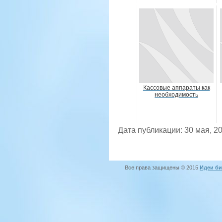
Кассовые аппараты как
необходимость
Дата публикации: 30 мая, 2
Все права защищены © 2015
Идеи би