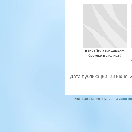
Как найти таможенного
брокера в столице?
Дата публикации: 23 июня, 
Все права защищены © 2013
Идеи би