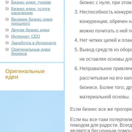
Бизнес идеи: туризм
бизнес с нуля, при этом
Бизнес идеи: услуги
Неспособность конкуре
населению
Великие бизнес идеи
конкуренции, обречен 
прошлого
Другие бизнес идеи
можно почитать о ней 
Интернет, СЕО
Нет четких целей и план
Заработок в Интернете
Оригинальные идеи
Вывод средств из обор
бизнеса
не оставляя основы для
Неправильное привлече
Оригинальные
идеи
рассчитывая на его ка
бизнесе. Более того, д
материальной основы.
Если бизнес все же прогор
Если вы все-таки потерпели 
поводом для радости. Всег
является бесценным помощн