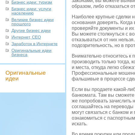
законами, вы можете выяви
Бизнес идеи: туризм
образом, либо отказаться от
Бизнес идеи: услуги
населению
Наиболее крупные сделки н
Великие бизнес идеи
основания доверять. Когда 
прошлого
проверяйте документы и их
Другие бизнес идеи
Вы можете столкнуться с в
Интернет, СЕО
отказываться от них нельзя
Заработок в Интернете
подозрительность, но в про
Оригинальные идеи
бизнеса
Внимательно относитесь к 
производить только тогда, 
и места, откуда легко сбеж
Оригинальные
Профессиональные мошенни
идеи
фальшивые в процессе сделк
Если вы продаете какой-либ
банкомата. Там вы сможете 
же попробовать зачислить 
соглашайтесь на переводы 
могут связаться с банком и
ознакомиться с паспортным
искать.
Во время покупки или прод