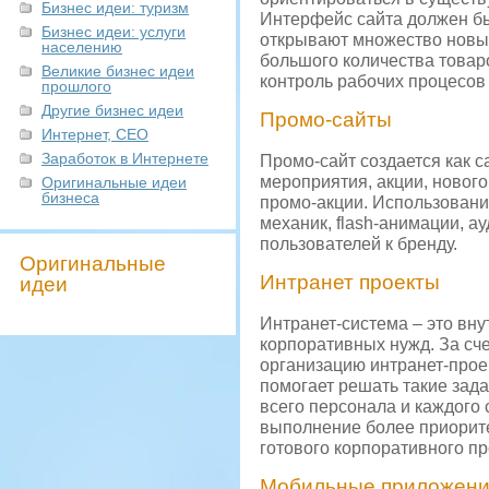
Бизнес идеи: туризм
Интерфейс сайта должен бы
Бизнес идеи: услуги
открывают множество новы
населению
большого количества това
Великие бизнес идеи
контроль рабочих процесов 
прошлого
Другие бизнес идеи
Промо-сайты
Интернет, СЕО
Заработок в Интернете
Промо-сайт создается как 
мероприятия, акции, нового
Оригинальные идеи
бизнеса
промо-акции. Использовани
механик, flash-анимации, а
пользователей к бренду.
Оригинальные
Интранет проекты
идеи
Интранет-система – это вн
корпоративных нужд. За сч
организацию интранет-прое
помогает решать такие зад
всего персонала и каждого 
выполнение более приорите
готового корпоративного пр
Мобильные приложени