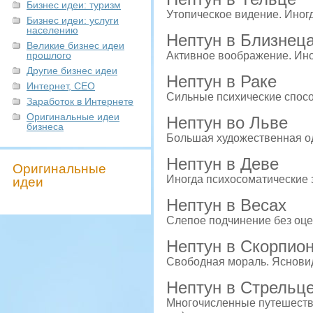
Бизнес идеи: туризм
Утопическое видение. Иног
Бизнес идеи: услуги
населению
Нептун в Близнец
Великие бизнес идеи
прошлого
Активное воображение. Ин
Другие бизнес идеи
Нептун в Раке
Интернет, СЕО
Сильные психические спосо
Заработок в Интернете
Оригинальные идеи
Нептун во Льве
бизнеса
Большая художественная о
Нептун в Деве
Оригинальные
Иногда психосоматические
идеи
Нептун в Весах
Слепое подчинение без оце
Нептун в Скорпио
Свободная мораль. Яснови
Нептун в Стрельц
Многочисленные путешестви