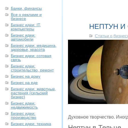
Банки, финансы
Все о рекламе и
бизнесе
НЕПТУН И
Бизнес идеи: IT,
компьютеры
Бизнес идеи:
Статьи о бизнес
автомобили
Бизнес идеи: медицина,
здоровье, красота
Бизнес идеи: сотовая
связь
Бизнес идеи:
строительство, ремонт
Бизнес на дому
Бизнес на еде
Бизнес идеи: животные,
растения (сельский
бизнес)
Бизнес идеи:
недвижимость
Бизнес идеи:
Духовное творчество. Иногд
производство
Бизнес идеи: техника
Нептун в Тельце