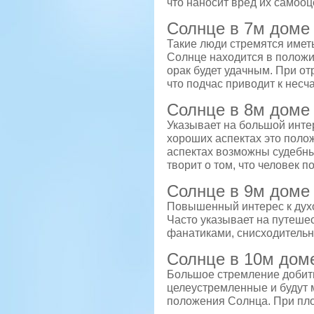
что наносит вред их самооц
Солнце в 7м доме
Такие люди стремятся имет
Солнце находится в положи
орак будет удачным. При от
что подчас приводит к несч
Солнце в 8м доме
Указывает на большой интер
хороших аспектах это поло
аспектах возможны судебн
творит о том, что человек п
Солнце в 9м доме
Повышенный интерес к духо
Часто указывает на путеше
фанатиками, снисходитель
Солнце в 10м дом
Большое стремление добить
целеустремленные и будут 
положения Солнца. При пло