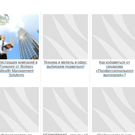
гистрация компаний в
Техника и мебель в офис:
Как избавиться от
Гонконге от Bridges
выбираем правильно!
синдрома
Wealth Management
«Профессионального
Solutions
выгорания»?