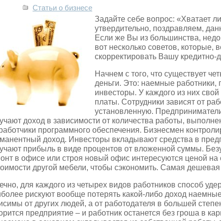
Статьи о бизнесе
Задайте себе вопрос: «Хватает л
утвердительно, поздравляем, дан
Если же Вы из большинства, недо
вот несколько советов, которые, 
скорректировать Вашу кредитно-д
Начнем с того, что существует ч
деньги. Это: наемные работники,
инвесторы. У каждого из них сво
платы. Сотрудники зависят от раб
установленную. Предприниматели
учают доход в зависимости от количества работы, выполне
работчики программного обеспечения. Бизнесмен контроли
манентный доход. Инвесторы вкладывают средства в предпр
учают прибыль в виде процентов от вложенной суммы. Безу
онт в офисе или строя новый офис интересуются ценой на 
тоимости другой мебели, чтобы сэкономить. Самая дешевая 
ечно, для каждого из четырех видов работников способ уде
более рискуют вообще потерять какой-либо доход наемные
исимы от других людей, а от работодателя в большей степен
орится предприятие – и работник останется без гроша в ка