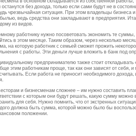
несмена в основном складывается из собственной работы, т
 останутся без дохода, только если сами будут не в состоян
удь чрезвычайная ситуация. При этом владельцы бизнеса и
былью, ведь средства они закладывают в предприятия. Ита
дому из видов.
мному работнику нужно посоветовать экономить те суммы, 
йтись в этом месяце. Таким образом, через несколько меся
ма, на которую работник с семьей сможет прожить некотор
льнения с работы. Эти деньги лучше вложить в банк под оп
ивидуальному предпринимателю также стоит откладывать «
бще этим работникам проще, так как они зависят от себя, и
считывать. Если работа не приносит необходимого дохода, 
я.
есторам и бизнесменам сложнее – им нужно составить план
тветствии с которым они будут решать, какую сумму можно 
ранить для себя. Нужно помнить, что от экстренных ситуаций
дого должна быть сумма, которой можно было бы воспольз
ансовом положении.