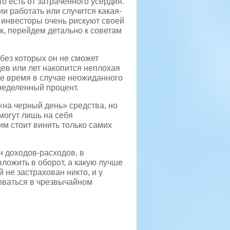
о есть от затраченного усердия.
ии работать или случится какая-
 инвесторы очень рискуют своей
к, перейдем детально к советам
без которых он не сможет
цев или лет накопится неплохая
ое время в случае неожиданного
ределенный процент.
на черный день» средства, но
 могут лишь на себя
им стоит винить только самих
 доходов-расходов, в
вложить в оборот, а какую лучше
 не застрахован никто, и у
оваться в чрезвычайном