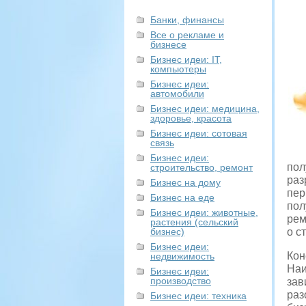
Банки, финансы
Все о рекламе и
бизнесе
Бизнес идеи: IT,
компьютеры
Бизнес идеи:
автомобили
Бизнес идеи: медицина,
здоровье, красота
Бизнес идеи: сотовая
связь
Бизнес идеи:
пол
строительство, ремонт
раз
Бизнес на дому
пер
Бизнес на еде
пол
Бизнес идеи: животные,
рем
растения (сельский
бизнес)
о с
Бизнес идеи:
Кон
недвижимость
Наи
Бизнес идеи:
производство
зав
раз
Бизнес идеи: техника