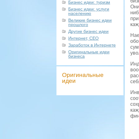
биз
Бизнес идеи: туризм
Они
Бизнес идеи: услуги
ниб
населению
при
Великие бизнес идеи
каж
прошлого
Другие бизнес идеи
Нае
Интернет, СЕО
обо
Заработок в Интернете
сум
Оригинальные идеи
уво
бизнеса
Инд
воо
Оригинальные
рас
идеи
себ
Инв
соо
сох
каж
фин