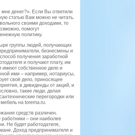
и мне денег?». Если Вы ответили
ную статью Вам можно не читать.
вольного своими доходами, то
возможно, помогут
енежную политику.
етыре группы людей, получающих
 предприниматели, бизнесмены и
й способ получения заработной
отодателя и получают плату, им
 имеют собственное дело и
нной ими – например, нотариусы,
рует своё дело, приносящее
иятия, в дивиденды от акций, и
словно, такие люди, делая
сантехнические перегородки или
мебель на torema.ru.
ржания средств различен.
 работники – они наиболее
и. Не будет работодателя,
рмане. Доход предпринимателя и