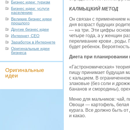
Бизнес идеи: туризм
Бизнес идеи: услуги
КАЛМЫЦКИЙ МЕТОД
населению
Великие бизнес идеи
Он связан с применением н
прошлого
дня возраст будущих родите
Другие бизнес идеи
— на три. Эти цифры основ
четыре года, а у женщин ра
Интернет, СЕО
переливание крови , роды. 
Заработок в Интернете
будет ребенок. Вероятность 
Оригинальные идеи
бизнеса
Диета при планировании 
«Гастрономическая» теория 
Оригинальные
пищу принимает будущая мат
идеи
с кальцием. В ограниченном
злаковые (без соли и дрожж
бананов и смородины), орех
Меню для мальчиков: чай, пи
Овощи — картофель, белая 
курага. Все должно быть о
и какао.