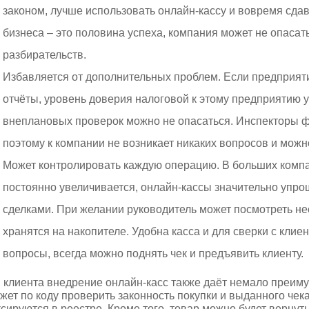
законом, лучше использовать онлайн-кассу и вовремя сдав
бизнеса – это половина успеха, компания может не опаса
разбирательств.
Избавляется от дополнительных проблем. Если предприят
отчёты, уровень доверия налоговой к этому предприятию у
внеплановых проверок можно не опасаться. Инспекторы ф
поэтому к компании не возникает никаких вопросов и можн
Может контролировать каждую операцию. В больших компа
постоянно увеличивается, онлайн-кассы значительно упро
сделками. При желании руководитель может посмотреть не
хранятся на накопителе. Удобна касса и для сверки с кли
вопросы, всегда можно поднять чек и предъявить клиенту.
 клиента внедрение онлайн-касс также даёт немало преиму
жет по коду проверить законность покупки и выданного чек
сируются в реестре. Кроме того, товар можно будет вернуть