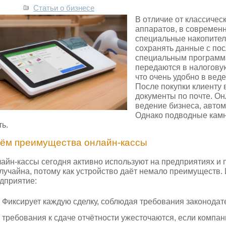
Статьи о бизнесе
В отличие от классичес
аппаратов, в современ
специальные накопител
сохранять данные с пос
специальным программа
передаются в налогову
что очень удобно в вед
После покупки клиенту 
документы по почте. Он
ведение бизнеса, авто
Однако подводные камн
ть.
чём преимущества онлайн-кассы
айн-кассы сегодня активно используют на предприятиях и
лучайна, потому как устройство даёт немало преимуществ.
дприятие:
Фиксирует каждую сделку, соблюдая требования законодат
требования к сдаче отчётности ужесточаются, если компан