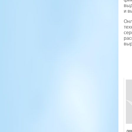
выд
и в
Онл
тех
сер
рас
выр
ли