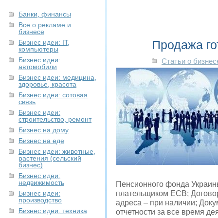
Банки, финансы
Все о рекламе и
бизнесе
Продажа го
Бизнес идеи: IT,
компьютеры
Бизнес идеи:
Статьи о бизнес
автомобили
Бизнес идеи: медицина,
здоровье, красота
Бизнес идеи: сотовая
связь
Бизнес идеи:
строительство, ремонт
Бизнес на дому
Бизнес на еде
Бизнес идеи: животные,
растения (сельский
бизнес)
Бизнес идеи:
недвижимость
Пенсионного фонда Украины
Бизнес идеи:
плательщиком ЕСВ; Договор
производство
адреса – при наличии; Доку
Бизнес идеи: техника
отчетности за все время де