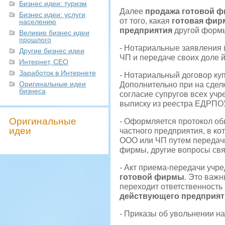
Бизнес идеи: туризм
Далее
продажа готовой 
Бизнес идеи: услуги
от того, какая
готовая фир
населению
предприятия
другой форм
Великие бизнес идеи
прошлого
- Нотариальные заявления 
Другие бизнес идеи
ЧП и передаче своих доле 
Интернет, СЕО
Заработок в Интернете
- Нотариальный договор ку
Оригинальные идеи
Дополнительно при на сдел
бизнеса
согласие супругов всех уч
выписку из реестра ЕДРПО
Оригинальные
- Оформляется протокол о
идеи
частного предприятия, в к
ООО или ЧП путем передач
фирмы, другие вопросы св
- Акт приема-передачи учр
готовой фирмы
. Это важн
переходит ответственность
действующего предприят
- Приказы об увольнении н