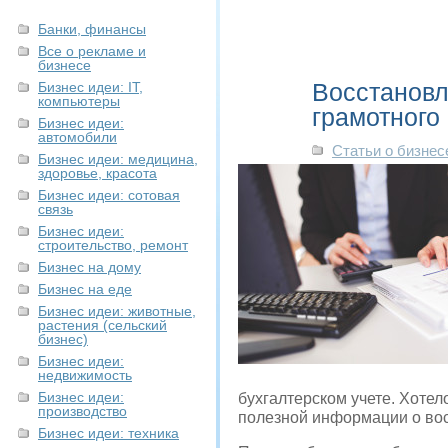
Банки, финансы
Все о рекламе и
бизнесе
Восстановл
Бизнес идеи: IT,
компьютеры
грамотного
Бизнес идеи:
автомобили
Статьи о бизнес
Бизнес идеи: медицина,
здоровье, красота
Бизнес идеи: сотовая
связь
Бизнес идеи:
строительство, ремонт
Бизнес на дому
Бизнес на еде
Бизнес идеи: животные,
растения (сельский
бизнес)
Бизнес идеи:
недвижимость
Бизнес идеи:
бухгалтерском учете. Хотел
производство
полезной информации о вос
Бизнес идеи: техника