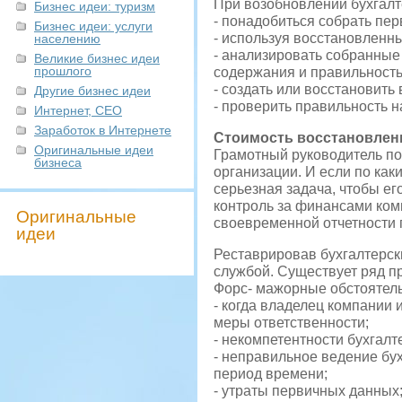
При возобновлении бухгалт
Бизнес идеи: туризм
- понадобиться собрать пер
Бизнес идеи: услуги
- используя восстановлен
населению
- анализировать собранные 
Великие бизнес идеи
прошлого
содержания и правильност
- создать или восстановить
Другие бизнес идеи
- проверить правильность н
Интернет, СЕО
Заработок в Интернете
Стоимость восстановлени
Оригинальные идеи
Грамотный руководитель по
бизнеса
организации. И если по как
серьезная задача, чтобы ег
контроль за финансами ком
Оригинальные
своевременной отчетности 
идеи
Реставрировав бухгалтерски
службой. Существует ряд пр
Форс- мажорные обстоятель
- когда владелец компании
меры ответственности;
- некомпетентности бухгалт
- неправильное ведение бух
период времени;
- утраты первичных данных