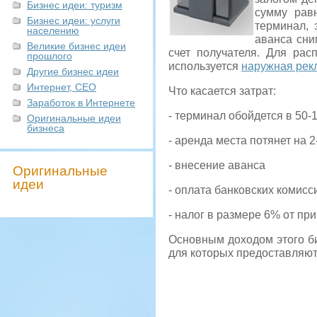
Бизнес идеи: туризм
сумму равн
Бизнес идеи: услуги
терминал, 
населению
аванса сни
Великие бизнес идеи
счет получателя. Для ра
прошлого
используется
наружная рек
Другие бизнес идеи
Интернет, СЕО
Что касается затрат:
Заработок в Интернете
- терминал обойдется в 50-
Оригинальные идеи
бизнеса
- аренда места потянет на 2
- внесение аванса
Оригинальные
идеи
- оплата банковских комисс
- налог в размере 6% от пр
Основным доходом этого би
для которых предоставляют