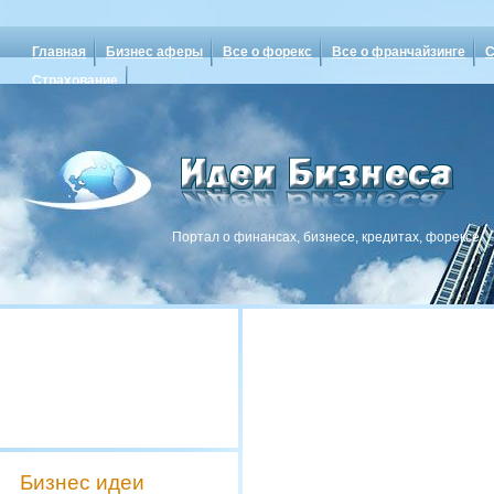
Главная
Бизнес аферы
Все о форекс
Все о франчайзинге
С
Страхование
Портал о финансах, бизнесе, кредитах, форексе
Бизнес идеи