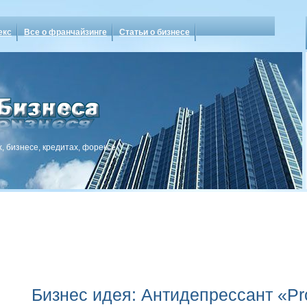
екс
Все о франчайзинге
Статьи о бизнесе
, бизнесе, кредитах, форексе
Бизнес идея: Антидепрессант «Pr