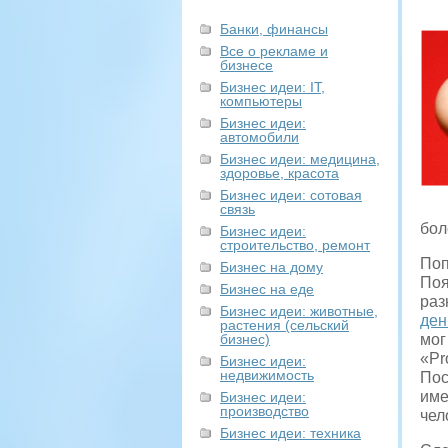
Банки, финансы
Все о рекламе и
бизнесе
Бизнес идеи: IT,
компьютеры
Бизнес идеи:
автомобили
Бизнес идеи: медицина,
здоровье, красота
Бизнес идеи: сотовая
связь
бол
Бизнес идеи:
строительство, ремонт
Поп
Бизнес на дому
Поя
Бизнес на еде
раз
Бизнес идеи: животные,
ден
растения (сельский
бизнес)
мог
«Pr
Бизнес идеи:
недвижимость
Пос
име
Бизнес идеи:
производство
чел
Бизнес идеи: техника