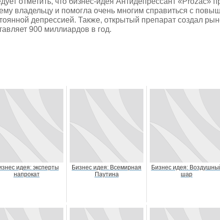
дует отметить, что бизнес-идея Антидепрессант «Prozac» 
ему владельцу и помогла очень многим справиться с повы
тоянной депрессией. Также, открытый препарат создал рыно
тавляет 900 миллиардов в год.
изнес идея: эксперты
Бизнес идея: Всемирная
Бизнес идея: Воздушны
напрокат
Паутина
шар