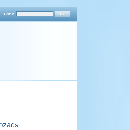
Поиск:
ozac»