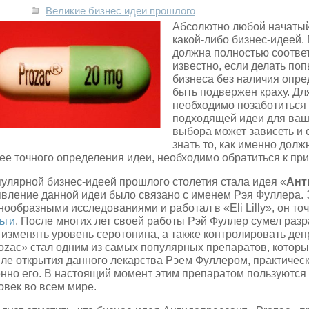
Великие бизнес идеи прошлого
Абсолютно любой начатый
какой-либо бизнес-идеей.
должна полностью соответ
известно, если делать по
бизнеса без наличия опре
быть подвержен краху. Для
необходимо позаботиться
подходящей идеи для ваш
выбора может зависеть и о
знать то, как именно долж
ее точного определения идеи, необходимо обратиться к пр
улярной бизнес-идеей прошлого столетия стала идея «
Ант
вление данной идеи было связано с именем Рэя Фуллера. 
нообразными исследованиями и работал в «Eli Lilly», он то
ьги
. После многих лет своей работы Рэй Фуллер сумел разр
 изменять уровень серотонина, а также контролировать де
ozac» стал одним из самых популярных препаратов, которы
ле открытия данного лекарства Рэем Фуллером, практическ
нно его. В настоящий момент этим препаратом пользуются
овек во всем мире.