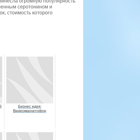
принесла огромную популярность
шенным серотонином и
к, стоимость которого
й
Бизнес идея:
Видеомагнитофон