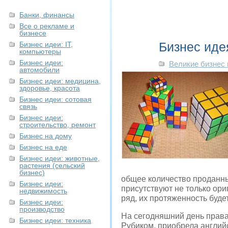
Банки, финансы
Все о рекламе и
бизнесе
Бизнес иде
Бизнес идеи: IT,
компьютеры
Бизнес идеи:
Великие бизнес
автомобили
Бизнес идеи: медицина,
здоровье, красота
Бизнес идеи: сотовая
связь
Бизнес идеи:
строительство, ремонт
Бизнес на дому
Бизнес на еде
Бизнес идеи: животные,
растения (сельский
бизнес)
общее количество проданны
Бизнес идеи:
присутствуют не только ори
недвижимость
ряд, их протяженность буде
Бизнес идеи:
производство
На сегодняшний день права
Бизнес идеи: техника
Рубиком, приобрела англий