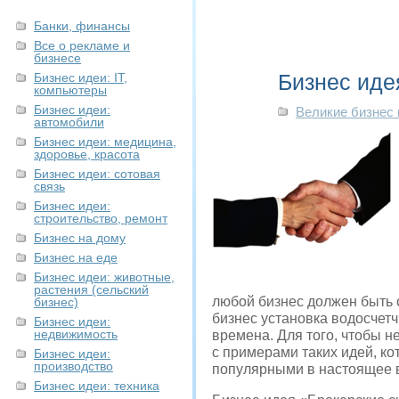
Банки, финансы
Все о рекламе и
бизнесе
Бизнес иде
Бизнес идеи: IT,
компьютеры
Бизнес идеи:
Великие бизнес
автомобили
Бизнес идеи: медицина,
здоровье, красота
Бизнес идеи: сотовая
связь
Бизнес идеи:
строительство, ремонт
Бизнес на дому
Бизнес на еде
Бизнес идеи: животные,
растения (сельский
любой бизнес должен быть 
бизнес)
бизнес установка водосчетч
Бизнес идеи:
недвижимость
времена. Для того, чтобы 
с примерами таких идей, к
Бизнес идеи:
производство
популярными в настоящее 
Бизнес идеи: техника