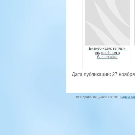
Бизнес-идея: теплый
водяной пол в
Santehsklad
Дата публикации: 27 ноября
Все права защищены © 2013
Идеи би