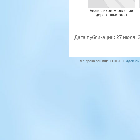
Бизнес идеи: утепление
деревянных окон
Дата публикации: 27 июля, 
Все права защищены © 2011
Идеи би