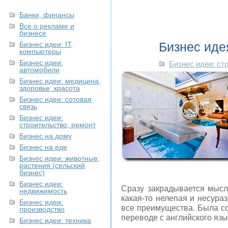
Банки, финансы
Все о рекламе и
бизнесе
Бизнес иде
Бизнес идеи: IT,
компьютеры
Бизнес идеи:
Бизнес идеи: ст
автомобили
Бизнес идеи: медицина,
здоровье, красота
Бизнес идеи: сотовая
связь
Бизнес идеи:
строительство, ремонт
Бизнес на дому
Бизнес на еде
Бизнес идеи: животные,
растения (сельский
бизнес)
Бизнес идеи:
Сразу закрадывается мысл
недвижимость
какая-то нелепая и несура
Бизнес идеи:
все преимущества. Была со
производство
переводе с английского язы
Бизнес идеи: техника