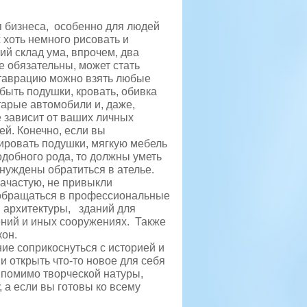
 бизнеса, особенно для людей
 хоть немного рисовать и
й склад ума, впрочем, два
е обязательны, может стать
ставрацию можно взять любые
 быть подушки, кровать, обивка
тарые автомобили и, даже,
е зависит от ваших личных
ей. Конечно, если вы
ировать подушки, мягкую мебель
одобного рода, то должны уметь
ынуждены обратиться в ателье.
зачастую, не привыкли
 обращаться в профессиональные
 архитектуры, зданий для
ний и иных сооружениях. Также
кон.
ние соприкоснуться с историей и
 открыть что-то новое для себя
о помимо творческой натуры,
а если вы готовы ко всему