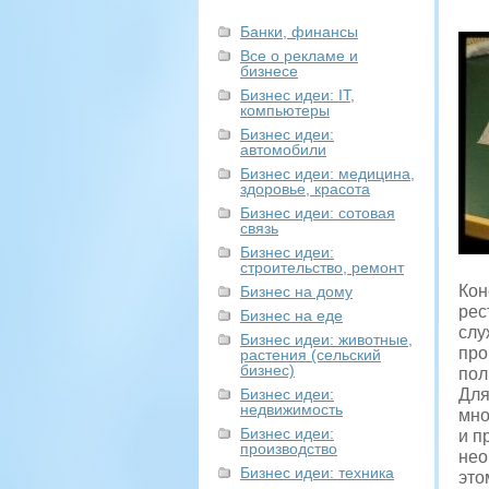
Банки, финансы
Все о рекламе и
бизнесе
Бизнес идеи: IT,
компьютеры
Бизнес идеи:
автомобили
Бизнес идеи: медицина,
здоровье, красота
Бизнес идеи: сотовая
связь
Бизнес идеи:
строительство, ремонт
Кон
Бизнес на дому
рес
Бизнес на еде
слу
Бизнес идеи: животные,
про
растения (сельский
бизнес)
пол
Бизнес идеи:
Для
недвижимость
мно
Бизнес идеи:
и п
производство
нео
Бизнес идеи: техника
это