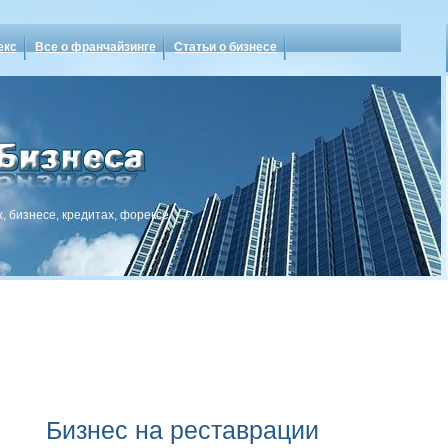
екс
Все о франчайзинге
Статьи о бизнесе
, бизнесе, кредитах, форексе
Бизнес на реставрации