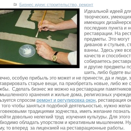
Бизнес идеи: строительство, ремонт
Идеальной идеей для
творческих, умеющих
имеющих дизайнерски
последних пункта и н
реставрации. На ре
предметы.
Это могут
диванов и стульев, с
ванны. Здесь уже вс
качеств и способност
собираетесь реставр
и другие предметы п
шить, либо будете в
ечно, особую прибыль это может и не принести, да и люди, 
таврировать старые вещи, па приобретать новые, либо же
жбы. Сделать бизнес же можно на реставрации памятников
мышленного хранения и жилые дома, религиозных учрежде
ьзуется спросом
ремонт и регулировка окон
, реставрация о
 того чтобы заняться подобной деятельностью, нужно жела
говековыми традициями зодчества, иметь желание познать и
ройти довольно нелегкий труд изучения культуры. Для этог
бходимо обладать упорством и креативным мышлением. Ну, 
му, то вперед за лицензией на реставрационные работы.