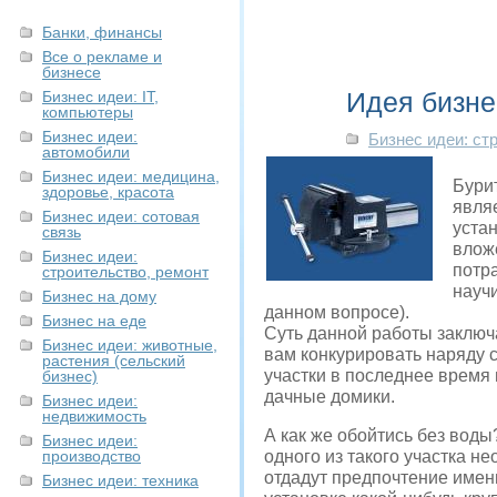
Банки, финансы
Все о рекламе и
бизнесе
Идея бизне
Бизнес идеи: IT,
компьютеры
Бизнес идеи:
Бизнес идеи: ст
автомобили
Бизнес идеи: медицина,
Бури
здоровье, красота
явля
Бизнес идеи: сотовая
уста
связь
влож
Бизнес идеи:
потра
строительство, ремонт
научи
Бизнес на дому
данном вопросе).
Бизнес на еде
Суть данной работы заключ
Бизнес идеи: животные,
вам конкурировать наряду 
растения (сельский
участки в последнее время 
бизнес)
дачные домики.
Бизнес идеи:
недвижимость
А как же обойтись без вод
Бизнес идеи:
производство
одного из такого участка н
отдадут предпочтение имен
Бизнес идеи: техника