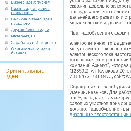
установке какой-нибудь кр
Бизнес идеи: туризм
скважин довольно за корот
Бизнес идеи: услуги
оборудования, что положите
населению
дальнейшего развития и ст
Великие бизнес идеи
металлические изделия, ко
прошлого
Другие бизнес идеи
При гидробурении скважин м
Интернет, СЕО
Заработок в Интернете
электропитанию, тогда дизе
могут служить как основным
Оригинальные идеи
бизнеса
электрического тока частот
дизельные электростанции 
компаний Азимут", которая 
Оригинальные
(123592): ул. Кулакова 20, 
идеи
781-8472, 781-8473, сайт: w
Обращаться с гидробурильн
умений, навыков. Для рабо
пробурить даже самые труд
садовых участков примерно 
должно. Гидробурение - вы
дизельные электростанции 