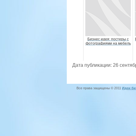
Бизнес идея: постеры с
фотографиями на мебель
Дата публикации: 26 сентяб
Все права защищены © 2011
Идеи би