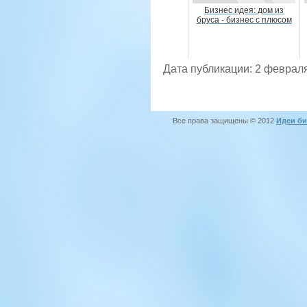
Бизнес идея: дом из
бруса - бизнес с плюсом
Дата публикации: 2 февраля
Все права защищены © 2012
Идеи би