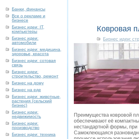
Банки, финансы
Все о рекламе и
бизнесе
Ковровая п
Бизнес идеи: IT,
компьютеры
Бизнес идеи:
Бизнес идеи: ст
автомобили
Бизнес идеи: медицина,
здоровье, красота
Бизнес идеи: сотовая
связь
Бизнес идеи:
строительство, ремонт
Бизнес на дому
Бизнес на еде
Бизнес идеи: животные,
растения (сельский
бизнес)
Бизнес идеи:
Преимущества ковровой пли
недвижимость
обеспечивают её компактны
Бизнес идеи:
нестандартной формы, при 
производство
Самоклеющаяся разновиднос
Бизнес идеи: техника
процессе использования лю