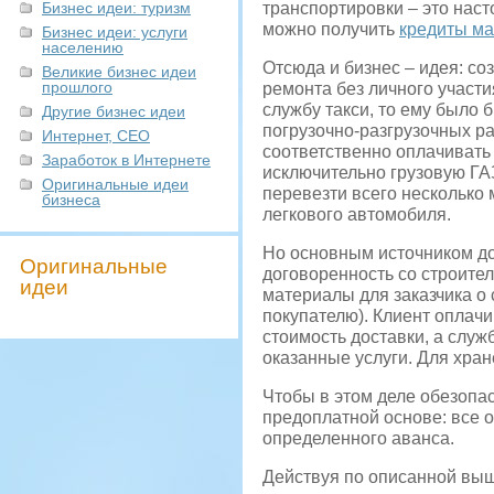
Бизнес идеи: туризм
транспортировки – это наст
можно получить
кредиты ма
Бизнес идеи: услуги
населению
Отсюда и бизнес – идея: со
Великие бизнес идеи
прошлого
ремонта без личного участи
службу такси, то ему было б
Другие бизнес идеи
погрузочно-разгрузочных ра
Интернет, СЕО
соответственно оплачивать
Заработок в Интернете
исключительно грузовую ГАЗ
Оригинальные идеи
перевезти всего несколько
бизнеса
легкового автомобиля.
Но основным источником до
Оригинальные
договоренность со строител
идеи
материалы для заказчика о 
покупателю). Клиент оплач
стоимость доставки, а служ
оказанные услуги. Для хра
Чтобы в этом деле обезопа
предоплатной основе: все 
определенного аванса.
Действуя по описанной выш