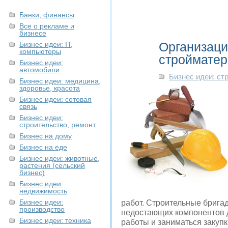
Банки, финансы
Все о рекламе и
бизнесе
Организаци
Бизнес идеи: IT,
компьютеры
строймате
Бизнес идеи:
автомобили
Бизнес идеи: ст
Бизнес идеи: медицина,
здоровье, красота
Бизнес идеи: сотовая
связь
Бизнес идеи:
строительство, ремонт
Бизнес на дому
Бизнес на еде
Бизнес идеи: животные,
растения (сельский
бизнес)
Бизнес идеи:
недвижимость
Бизнес идеи:
работ. Строительные брига
производство
недостающих компонентов д
Бизнес идеи: техника
работы и заниматься закупк