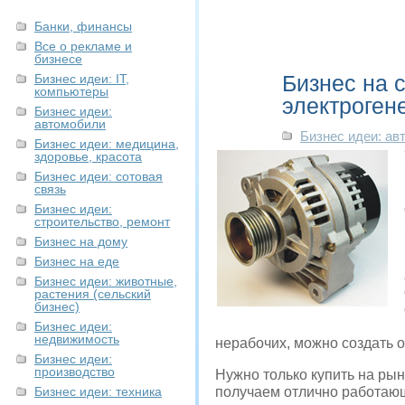
Банки, финансы
Все о рекламе и
бизнесе
Бизнес на 
Бизнес идеи: IT,
компьютеры
электроген
Бизнес идеи:
автомобили
Бизнес идеи: ав
Бизнес идеи: медицина,
здоровье, красота
Бизнес идеи: сотовая
связь
Бизнес идеи:
строительство, ремонт
Бизнес на дому
Бизнес на еде
Бизнес идеи: животные,
растения (сельский
бизнес)
Бизнес идеи:
недвижимость
нерабочих, можно создать 
Бизнес идеи:
производство
Нужно только купить на рын
Бизнес идеи: техника
получаем отлично работаю