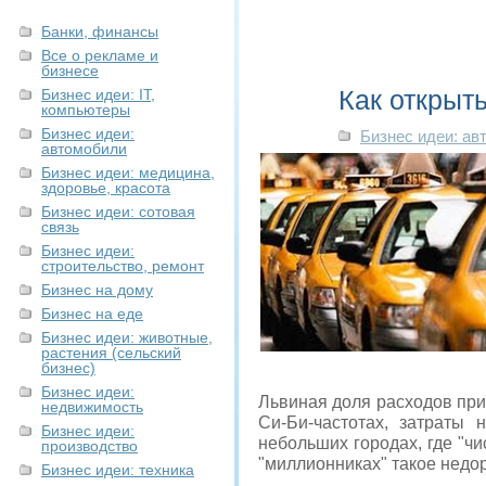
Банки, финансы
Все о рекламе и
бизнесе
Как открыть
Бизнес идеи: IT,
компьютеры
Бизнес идеи:
Бизнес идеи: ав
автомобили
Бизнес идеи: медицина,
здоровье, красота
Бизнес идеи: сотовая
связь
Бизнес идеи:
строительство, ремонт
Бизнес на дому
Бизнес на еде
Бизнес идеи: животные,
растения (сельский
бизнес)
Бизнес идеи:
Львиная доля расходов при
недвижимость
Си-Би-частотах, затраты 
Бизнес идеи:
небольших городах, где "чи
производство
"миллионниках" такое недо
Бизнес идеи: техника