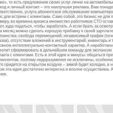
ио», то есть предложение своих услуг лично на автомобил
ход и личный контакт – это наилучшая реклама. Вам понадо
тветственно, услуга абонентское обслуживание компьютер
с для встречи с клиентами. Само собой, это бизнес не для п
меру, во времена кризиса множество работников СТО остав
ют, куда податься, чтобы заработать. А если брать за осмо
за месяц можно сделать хорошую прибавку к своей зарплат
тоинства: свобода перемещений, независимый график (точн
азов), отсутствие вложений в инструментарий, инвентарь и 
овном интеллектуально-контактный характер. А наработан
волит сформировать в дальнейшем команду для экспансии 
такта с клиентами. Есть в этой идее и минусы: общаться пр
тингентом, поэтому недоразумения не исключены, особенно
го придется на открытом воздухе – зимой будет холодно, в 
ом эта идея достаточно интересна и вполне осуществима. 
ния.