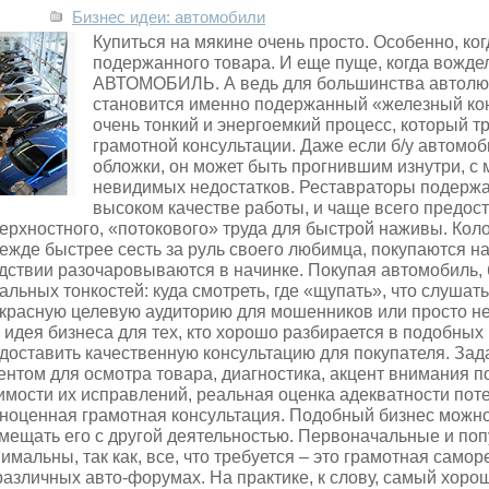
Бизнес идеи: автомобили
Купиться на мякине очень просто. Особенно, ког
подержанного товара. И еще пуще, когда вожд
АВТОМОБИЛЬ. А ведь для большинства автолю
становится именно подержанный «железный кон
очень тонкий и энергоемкий процесс, который т
грамотной консультации. Даже если б/у автомоб
обложки, он может быть прогнившим изнутри, с
невидимых недостатков.
Реставраторы подержа
высоком качестве работы, и чаще всего предос
ерхностного, «потокового» труда для быстрой наживы. Кол
ежде быстрее сесть за руль своего любимца, покупаются на 
дствии разочаровываются в начинке. Покупая автомобиль,
альных тонкостей: куда смотреть, где «щупать», что слушат
красную целевую аудиторию для мошенников или просто н
 идея бизнеса для тех, кто хорошо разбирается в подобных
доставить качественную консультацию для покупателя. Зада
ентом для осмотра товара, диагностика, акцент внимания п
имости их исправлений, реальная оценка адекватности пот
ноценная грамотная консультация. Подобный бизнес можно
мещать его с другой деятельностью. Первоначальные и поп
имальны, так как, все, что требуется – это грамотная само
различных авто-форумах. На практике, к слову, самый хор