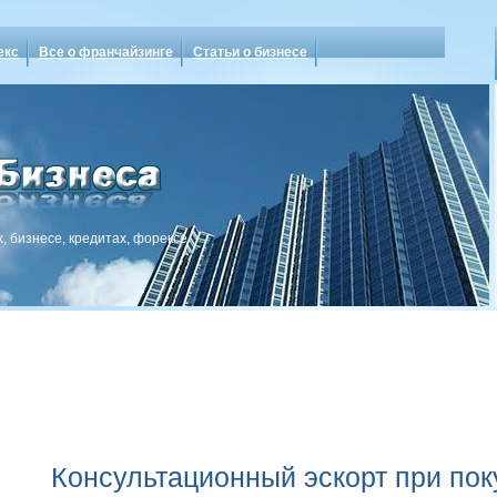
екс
Все о франчайзинге
Статьи о бизнесе
, бизнесе, кредитах, форексе
Консультационный эскорт при пок