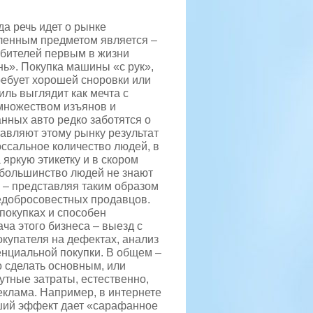
да речь идет о рынке
еленным предметом является –
бителей первым в жизни
ь». Покупка машины «с рук»,
ребует хорошей сноровки или
иль выглядит как мечта с
 множеством изъянов и
нных авто редко заботятся о
тавляют этому рынку результат
оссальное количество людей, в
яркую этикетку и в скором
 большинство людей не знают
ь – представляя таким образом
едобросовестных продавцов.
 покупках и способен
ча этого бизнеса – выезд с
окупателя на дефектах, анализ
енциальной покупки. В общем –
 сделать основным, или
утные затраты, естественно,
реклама. Например, в интернете
оший эффект дает «сарафанное