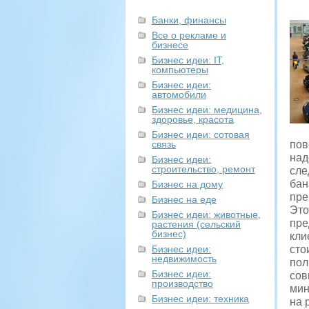
Банки, финансы
Все о рекламе и
бизнесе
Бизнес идеи: IT,
компьютеры
Бизнес идеи:
автомобили
Бизнес идеи: медицина,
здоровье, красота
Бизнес идеи: сотовая
связь
пов
над
Бизнес идеи:
строительство, ремонт
сле
бан
Бизнес на дому
пре
Бизнес на еде
Это
Бизнес идеи: животные,
пре
растения (сельский
бизнес)
кли
Бизнес идеи:
сто
недвижимость
пол
Бизнес идеи:
сов
производство
мин
Бизнес идеи: техника
на 