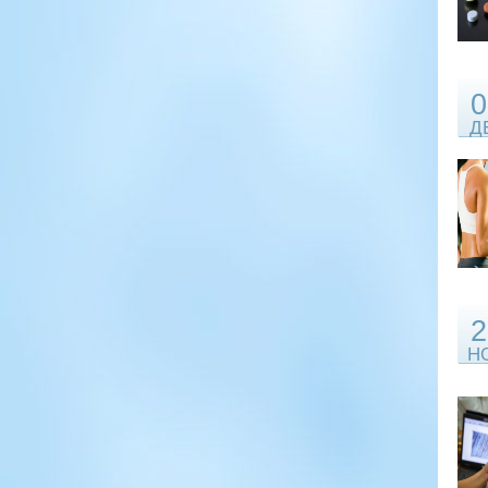
0
Д
2
Н