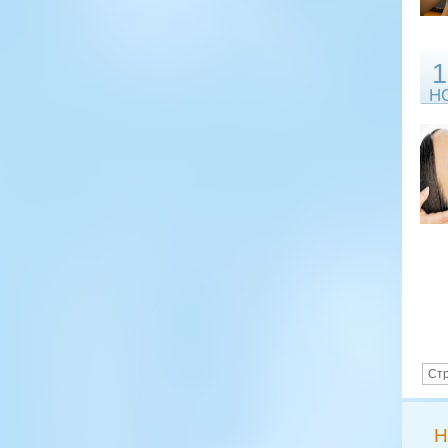
1
Н
Стр
Н