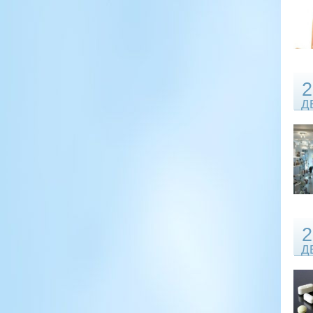
2
Д
2
Д