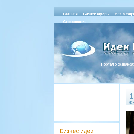
Главная
Бизнес аферы
Все о фор
Страхование
Портал о финансах
1
Ф
Бизнес идеи