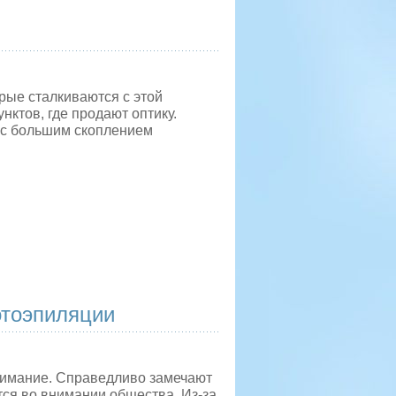
рые сталкиваются с этой
унктов, где продают оптику.
, с большим скоплением
отоэпиляции
нимание. Справедливо замечают
ся во внимании общества. Из-за