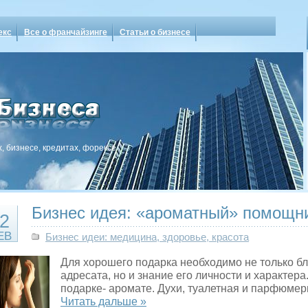
екс
Все о франчайзинге
Статьи о бизнесе
, бизнесе, кредитах, форексе
Бизнес идея: «ароматный» помощн
2
ЕВ
Бизнес идеи: медицина, здоровье, красота
Для хорошего подарка необходимо не только б
адресата, но и знание его личности и характера.
подарке- аромате. Духи, туалетная и парфюмер
Читать дальше »