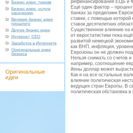
рефинансирования ЕЦБ и 
Бизнес идеи: туризм
Ещё один фактор – процент
Бизнес идеи: услуги
банках за пределами Евроз
населению
ставки, с помощью которой
Великие бизнес идеи
прошлого
ставок десятилетних обяза
Существенное влияние на 
Другие бизнес идеи
от евростатистики пока ещё
Интернет, СЕО
развитой немецкой экономи
Заработок в Интернете
как ВНП, инфляция, уровен
Оригинальные идеи
Еврозоны он не должен по
бизнеса
Нельзя снимать со счетов 
например, соотношение евро
йены доллар может вырасти
Оригинальные
Как и на все остальные ва
идеи
влияние политическая нест
ведущих стран Европы. В с
политическая обстановка в