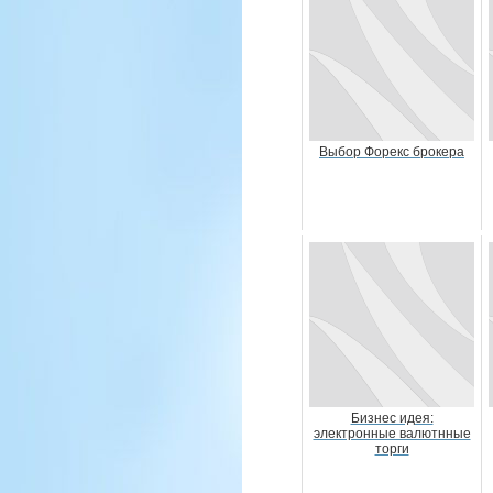
Выбор Форекс брокера
Бизнес идея:
электронные валютнные
торги