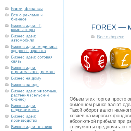
Банки, финансы
Все о рекламе и
бизнесе
FOREX — м
Бизнес идеи: IT,
компьютеры
Бизнес идеи:
Все о форекс
автомобили
Бизнес идеи: медицина,
здоровье, красота
Бизнес идеи: сотовая
связь
Бизнес идеи:
строительство, ремонт
Бизнес на дому
Бизнес на еде
Бизнес идеи: животные,
растения (сельский
Объем этих торгов просто о
бизнес)
обменном рынке валют, сде
Бизнес идеи:
недвижимость
Такой оборот валют намног
хозяев на мировых фондовы
Бизнес идеи:
производство
абсолютной прибыли при раб
Бизнес идеи: техника
спекулянты предпочитают «F